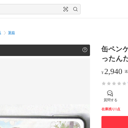
具
筆箱
缶ペン
ったん
2,940
送
¥
質問する
在庫残り1点