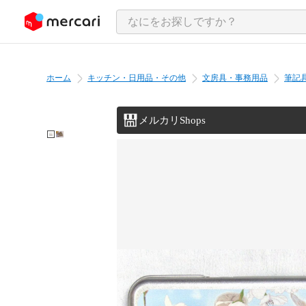
ンツにスキップ
ホーム
キッチン・日用品・その他
文房具・事務用品
筆記
メルカリShops