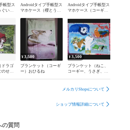
プ手帳型ス
Androidタイプ手帳型ス
Androidタイプ手帳型ス
うぐい
マホケース（櫻とうさ
マホケース（コーギ
ぎ）
ー、うさぎ、櫻）
3,500
3,500
¥
¥
（ドラゴ
ブランケット（コーギ
ブランケット（ねこ、
ごのせド
ー）おひるね
コーギー、うさぎ、
鳥）『悪戯描き』
メルカリShopsについて
ショップ情報詳細について
への質問