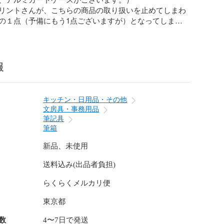
リントさんが、こちらの商品の取り扱いを止めてしまわ
の１点（予備にもう1点ございますが）となってしまいま
の注意点

ニターや環境により、実際の色と多少異なる場合がござ
報
みになっております。

キッチン・日用品・その他
まして

文房具・事務用品
日数は前後する場合がございます。

筆記具
注意しておりますが、自宅で梱包しているため、小さな
筆箱
入る場合がございます。

新品、未使用
のご都合による返品はご遠慮ください。

送料込み(出品者負担)
販売はご遠慮いただきますようお願い致します。

らくらくメルカリ便
ご理解いただける方のみ、ご利用くださいませ。

東京都
数
4〜7日で発送