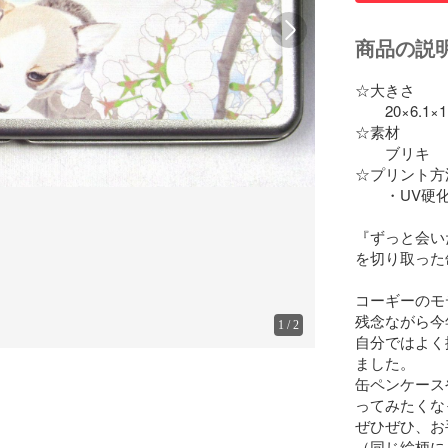
商品の説
☆大きさ

　　20×6.1×1
☆素材

　　ブリキ

☆プリント方法
　　・UV硬
『ずっと会い
を切り取った
コーギーのモ
残念ながら今年
1
/
2
自分ではよく
ました。

缶ペンケース
ってみたくな
ぜひぜひ、お手
（同じ絵柄に