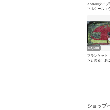
Androidタイ
マホケース（
す、桜、月）
3,500
¥
ブランケット
ンと勇者）あ
ラゴン
ショップ