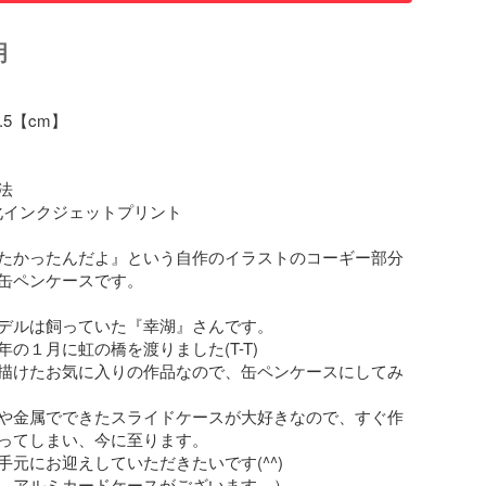
明
.5【cm】



化インクジェットプリント

たかったんだよ』という自作のイラストのコーギー部分
缶ペンケースです。

デルは飼っていた『幸湖』さんです。

の１月に虹の橋を渡りました(T-T)

描けたお気に入りの作品なので、缶ペンケースにしてみ
や金属でできたスライドケースが大好きなので、すぐ作
ってしまい、今に至ります。

元にお迎えしていただきたいです(^^)

、アルミカードケースがございます。）
