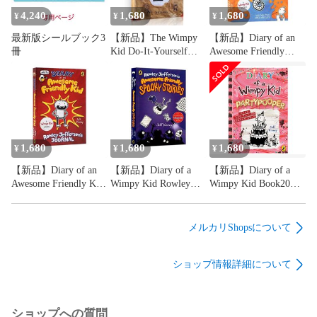
て英語を学ぶことができる

4,240
1,680
1,680
¥
¥
¥
二、最新版 64GBモデルMaiyaPen（マイヤペン）　

最新版シールブック3
【新品】The Wimpy
【新品】Diary of an
正規代理店　正規品保証付

冊
Kid Do-It-Yourself
Awesome Friendly
Book グレッグのダ
Adventure : Rowley
【容量】

メ日記シリーズ抜粋
Jefferson's Journal グレ
64GB

英語多読 チャプタ
ッグのだめ日記 英語
ーブック 洋書 レ
多読 児童書 チャプタ
クサイル指数 ORT
ーブック TOEFL おう
【システム案内音声について】

弱虫くんの日記 英
ち英語 ジェフキニー
日本語／英語の2種類からお選びいただけます♪

検 スカラスティック
ベストセラー
1,680
1,680
1,680
¥
¥
¥
ファーストリトルリ
① かわいい日本語案内音声

【新品】Diary of an
【新品】Diary of a
【新品】Diary of a
ーダーズ CTP
・マイヤペンを初めて使う方におすすめ

Awesome Friendly Kid
Wimpy Kid Rowley
Wimpy Kid Book20
PeppaPig
・やさしい声で、幼児期のお子さまでも親しみやすい

: Rowley Jefferson's
Jefferson's Awesome
Partypooper グレッグ
・知育玩具として安心してスタートできます

Journal グレッグのだ
Friendly Spooky
のだめ日記 20巻 英語
め日記 英語多読 児童
Stories グレッグのだ
多読 英語教材 児童書
メルカリShopsについて
書 チャプターブック
め日記 英語多読 児童
チャプターブック 中
② ネイティブ英語案内音声

TOEFL おうち英語 ジ
書 チャプターブック
学生 英検 TOEFL 読
・マイヤペンに慣れてきた方の「2本目」におすすめ

ショップ情報詳細について
ェフキニー ベストセ
TOEFL おうち英語 ジ
解力 語彙力 おうち英
・本格的な英語の発音に触れられます

ラー
ェフキニー ベストセ
語 ジェフキニー 人気
ラー
シリーズ ベストセラ
【カラー】

ー
ショップへの質問
青・黄・緑・ピンク からお選びいただけます♪
