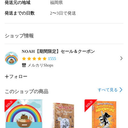
下記のような絵本が含まれています。

発送元の地域
福岡県
●リズミカルな絵本：韻を踏んでいたり、繰り返しの多い、英
発送までの日数
2〜3日で発送
語のリズム・音を楽しめる絵本

●ユーモラスな絵本：言葉と意味をつなげて理解する段階でス
トーリーが楽しめる絵本

●知識を身に付けるテーマのある絵本：自然科学や知識を深め
ショップ情報
られる絵本

おすすめ理由：

NOAH【期間限定】セール＆クーポン
★「かけ流し」でリズム感を鍛える大事な乳幼児期0―3歳:

1555
「絵の力」と「歌の力」が子供達の英語の素地を豊かに育
メルカリShops
み、英語の正しい発音、リズム、イントネーションをまるご
と吸収できる

フォロー
★自力読み準備として3－5歳:

すべて見る
このショップの商品
親が英語が苦手な場合でも、オーディオブックを活用して子
ども自身で自然と英語を身につけることができるような絵本
を選別している

★多読でリーディーグ力アップとして5歳～

親子での取り組みというよりは、子どもが自分で絵本を通し