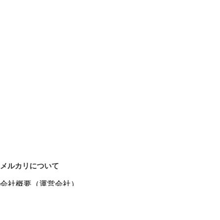
語システム　#CTP　#船津徹　#新品 #未開封  #英語育児　 #
音声ブック #寝かしつけ絵本 #ベストセラー　#BrainQuest　#
ブレインクエスト　#フラッシュカード　#flashcard　#ナショ
ジオ　
メルカリについて
会社概要（運営会社）
採用情報
プレスリリース
公式ブログ