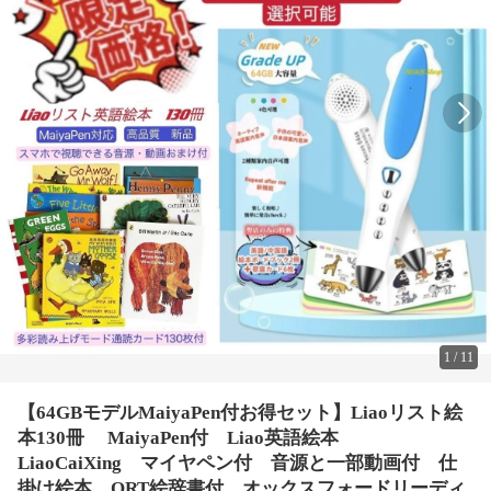
1
/
11
【64GBモデルMaiyaPen付お得セット】Liaoリスト絵
本130冊 MaiyaPen付 Liao英語絵本
LiaoCaiXing マイヤペン付 音源と一部動画付 仕
掛け絵本 ORT絵辞書付 オックスフォードリーディ