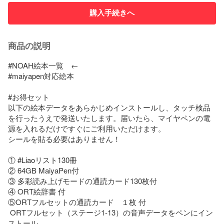
購入手続きへ
商品の説明
#NOAH絵本一覧　←

#maiyapen対応絵本

#お得セット

以下の絵本データをあらかじめインストールし、タッチ検品
を行ったうえで発送いたします。届いたら、マイヤペンの電
源を入れるだけですぐにご利用いただけます。

シールを貼る必要はありません！

① #Liaoリスト130冊

② 64GB MaiyaPen付

③ 多彩読み上げモードの通読カード130枚付

④ ORT絵辞書 付

⑤ORTフルセットの通読カード　１枚 付

 ORTフルセット（ステージ1-13）の音声データをペンにイン
ストール
