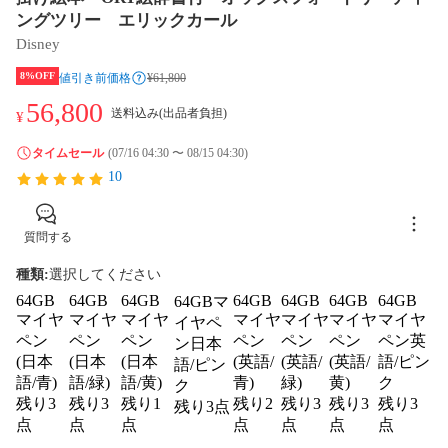
ングツリー エリックカール
Disney
8%OFF
値引き前価格
¥61,800
56,800
送料込み(出品者負担)
¥
タイムセール
(07/16 04:30 〜 08/15 04:30)
10
質問する
種類
:
選択してください
64GB
64GB
64GB
64GB
64GB
64GB
64GB
64GBマ
マイヤ
マイヤ
マイヤ
マイヤ
マイヤ
マイヤ
マイヤ
イヤペ
ペン
ペン
ペン
ペン
ペン
ペン
ペン英
ン日本
(日本
(日本
(日本
(英語/
(英語/
(英語/
語/ピン
語/ピン
語/青)
語/緑)
語/黄)
青)
緑)
黄)
ク
ク
残り3
残り3
残り1
残り2
残り3
残り3
残り3
残り3点
点
点
点
点
点
点
点