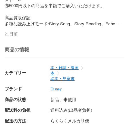
⑥5000円以下の商品を半額でご購入いただけます。

高品質版保証

多種な読み上げモード:Story Song、Story Reading、Echo 
Chant、Kids Song、Melody等があります(絵本によります）。

21日前
①Liaoリスト絵本　130冊

52週読書スケジュール管理表

商品の情報
130冊分通読カード 2枚

ポスター3枚

多彩読み上げモードの通読カード130枚付

本・雑誌・漫画
カテゴリー
本
Liaoリストは、1年＝52週間で130冊の英語絵本を読むことで
絵本・児童書
リーディング力を付ける、というリストです。このリストを
ブランド
まとめたLiao Caixing（廖彩杏）先生は、台湾の英語教師で、
Disney
ご自身のお子さんを『留学なし・英会話教室なし』でバイリ
商品の状態
新品、未使用
ンガルに育て上げたママです。英語教師としての専門的理論
と実践経験から絵本を選び、このリストを作りました。中国
配送料の負担
送料込み(出品者負担)
のおうち英語ママは知らない人はいないというくらい有名な
リストだそうです

配送の方法
らくらくメルカリ便