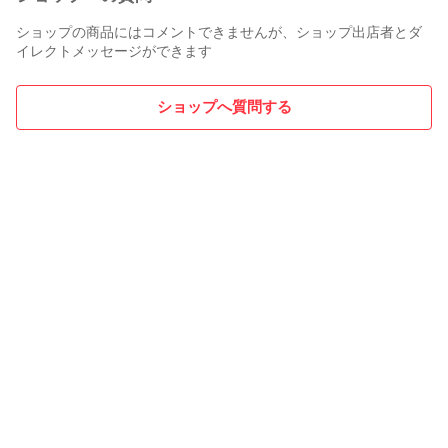
ショップの商品にはコメントできませんが、ショップ出店者とダ
【標準付属品】

イレクトメッセージができます
・MaiyaPen専用USBケーブル

・ロゴ入りシリコンカバー

・音声シールブック（1冊）

ショップへ質問する
【当店特典付属品】

・高音質お試し音声絵本セット

　（絵本ボードブック2冊、歌謡カード6枚）

・オリジナル日本語説明書

　（インストール方法・シール活用法付き）

【出荷前インストール内容】

・MaiyaPenのMP3機能で聴ける英語名曲142曲

・当店でご購入いただいた絵本の音声データ

【安心保証付き】

・通常使用での故障は3年間、何度でも無償修理（往復送料の
みお客様負担）いたします

【ご注意】
