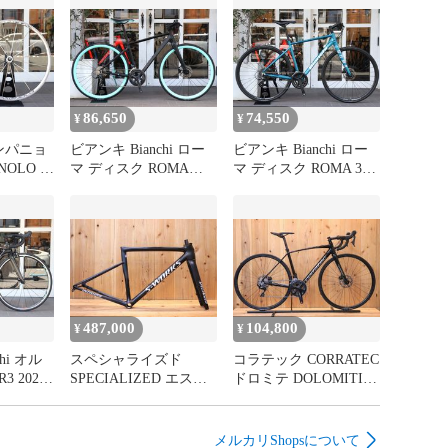
 105(BR-R7070) 油圧ディスクブレーキ

 (SM-RT70)ローター径 前160mm 後140mm

86,650
74,550
¥
¥
マノ 105(FD-R7000) 2SPEED

ンパニョ
ビアンキ Bianchi ロー
ビアンキ Bianchi ロー
マノ 105(RD-R7000 GS) 11SPEED

NOLO ゾ
マ ディスク ROMA
マ ディスク ROMA 3
 シルバー
DISC 2 2018モデル 46
DISC 2022モデル 50サ
05(FC-R7000) 50/34T 170mm

ルセット
サイズ シマノ SORA
イズ シマノ アルタス
 ナローリ
R3000 MIX 9S アルミ
MIX 8S アルミ クロス
浜店】
クロスバイク 【横浜
バイク 【横浜店】
 400mm(C-Cエンド部)

店】
ー アルミ 90mm

487,000
104,800
¥
¥
ブリヂストン アルミ Φ27.2mm

hi オル
スペシャライズド
コラテック CORRATEC
ーク ANTARES スチールレール

3 2020
SPECIALIZED エスワ
ドロミテ DOLOMITI
ズ シマ
ークス ターマック S-
DISC 2021年モデル 48
イス P1800 SPLINE チューブレスレディで装着済

11S カー
WORKS TARMAC SL8
サイズ シマノ 105
イク
2024年モデル 49サイズ
R7020 11S アルミ ロー
メルカリShopsについて