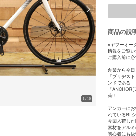
商品の説
※ヤフーオー
情報をご覧い
ご購入前に必
創業から今日
「ブリヂスト
ンドである

「ANCHOR
荷!!

1
/
10
アンカーにお
れているRLシ
今回入荷した
素材をアルミ
初心者にも扱