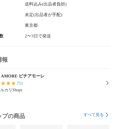
送料込み(出品者負担)
未定(出品者が手配)
ンカー (ANCHOR）

東京都
 2020モデル

数
2〜3日で発送
66cm～172cm

情報
：530mm(水平換算 メーカー値)

I AMORE ビチアモーレ
480mm (C-T メーカー値)

751
ルカリShops
：140mm (メーカー値)

高さ：約685mm（BBセンター～サドル上面まで）

すべて見る
ップの商品
カー・モデル・スペック

バー：シマノ 105(ST-R7020) 2x11SPEED
