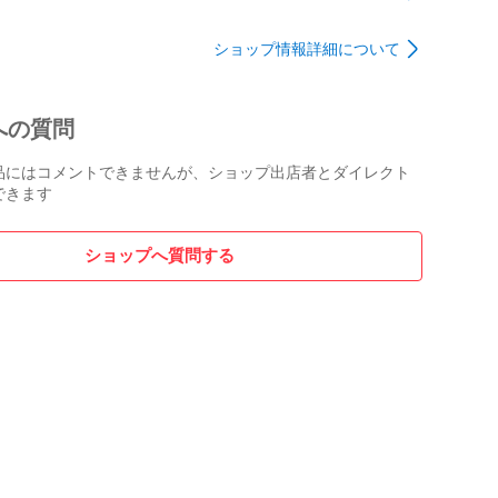
カーボン ロードバイク
ドバイク 【芦屋店】
CS-HG700-11 11-34T 11SPEED

フレームセット 【芦屋
ショップ情報詳細について
店】
25_TACHIKAWA

への質問
ついては下記URLのグーグルフォトも確認ください。

s.app.goo.gl/WEk7hHd6nJrDssBw5

品にはコメントできませんが、ショップ出店者とダイレクト
できます
ーブやトップチューブ、フォーク、BB周辺、クランク、
や塗装の剝がれが見られ、

れが見られる使用感のあるUSED車です。

ショップへ質問する
90mm～720mmの間で調整可能です。

、安全整備士資格を有するメカニックがブレーキ、シフ
。

87kg

のみとなり、その他の付属品はございません。
