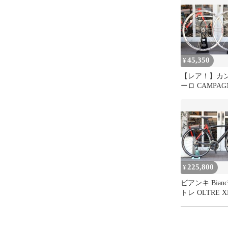
ブレーキ：シマノ
ローター：シマノ
45,350
¥
Fディレイラー：シ
【レア！】カ
Rディレイラー：シ
ーロ CAMPAG
ンダ ZONDA
クランク：シマノ 1
アルミ ホイー
カンパ12/11S
ム 15C 【横
ハンドル：アルミ
ステム：アンカ
225,800
¥
シートポスト：
ビアンキ Bianc
サドル：フィジ
トレ OLTRE XR
モデル 50サイ
ホイール：DTス
ノ 105 R7000 
ボン ロードバ