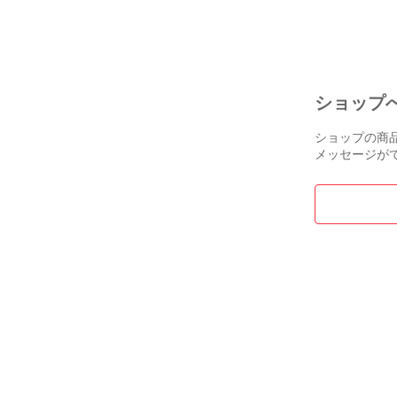
【横浜店】
スプロケ：シマノ 
管理番号：MRN7
■状態/備考

ショップ
・状態写真に
https://photo
ショップの商
メッセージが
・ヘッドチュ
レバー等に傷
  サドルに破
・サドル高は5
・自転車技士
ト調整済みです
・実測重量 約8.
・自転車本体