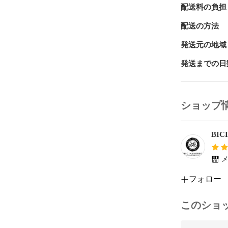
配送料の負担
■スペック

配送の方法
メーカー : ア
発送元の地域
モデル：RL6D
発送までの日
■サイズ：480

適応身長目安：1
ショップ
トップチューブ
BIC
シートチューブ：
メ
ヘッドチューブ
フォロー
撮影時サドル
このショ
■パーツメー
シフト/ブレーキレ