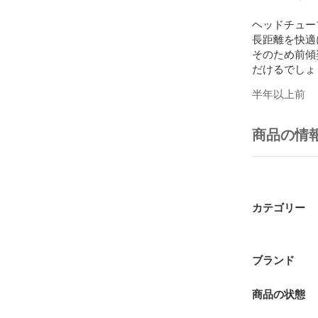
ヘッドチュー
長距離を快適
そのため前傾
だけるでしょう!
半年以上前
コンポーネント
ル。

堅実なシフト
商品の情
リーなライド
ホイールには老
長距離ライド
油圧ディスク
カテゴリー
是非この機会
※こちらのバ
御来店いただ
ブランド
店頭お渡しの
倉庫保管され
商品の状態
ご来店の際は