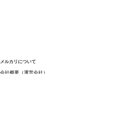
メルカリについて
会社概要（運営会社）
採用情報
プレスリリース
公式ブログ
プレスキット
メルカリUS
メルカリShops
m department（エムデパ）
ヘルプ
ヘルプセンター（ガイド・お問い合わせ）