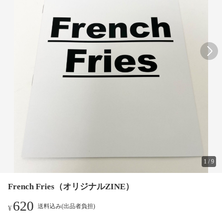
1
/
9
French Fries（オリジナルZINE）
620
送料込み(出品者負担)
¥