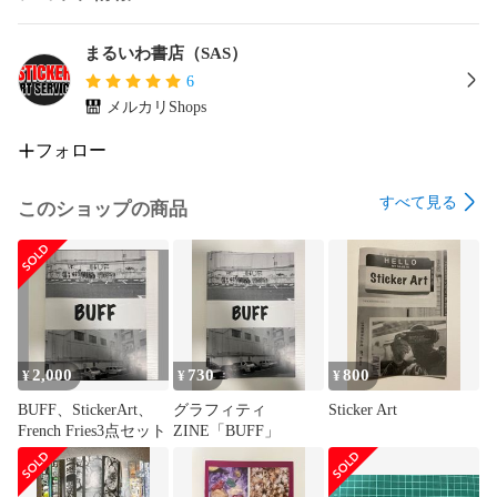
まるいわ書店（SAS）
6
メルカリShops
フォロー
すべて見る
このショップの商品
2,000
730
800
¥
¥
¥
BUFF、StickerArt、
グラフィティ
Sticker Art
French Fries3点セット
ZINE「BUFF」