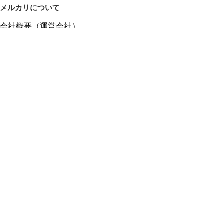
メルカリについて
会社概要（運営会社）
採用情報
プレスリリース
公式ブログ
プレスキット
メルカリUS
メルカリShops
m department（エムデパ）
ヘルプ
ヘルプセンター（ガイド・お問い合わせ）
メルカリShopsでショップを開設する
メルカリShops ショップ管理画面にログイン
メルカリShops出店者向けガイド
お問い合わせ一覧
フリーワードから商品をさがす
プライバシーと利用規約
メルカリ利用規約
メルカリShops利用規約