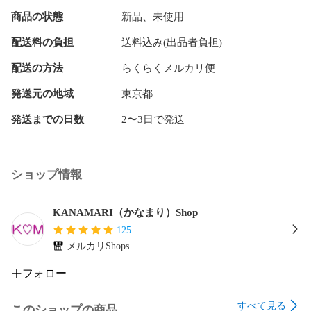
商品の状態
新品、未使用
#ハンドメイド #スマホ #スマホストラップ #ショルダースト
ラップ #ネックストラップ#ストラップ #インド刺繍リボン
配送料の負担
送料込み(出品者負担)
配送の方法
らくらくメルカリ便
発送元の地域
東京都
発送までの日数
2〜3日で発送
ショップ情報
KANAMARI（かなまり）Shop
125
メルカリShops
フォロー
すべて見る
このショップの商品