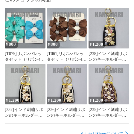
800
800
1,200
¥
¥
¥
[T075]リボンバレッ
[T061]リボンバレッ
[238]インド刺繍リボ
タセット（リボン4
タセット（リボン4
ンのキーホルダー・
個）（キッズ、緑・
個）（キッズ、茶・
バッグチャーム（黒
エメラルドグリー
ブラン系、ヘアアク
系）、ハンドメイド
ン・水色系、ヘアア
セサリー、ヘアクリ
クセサリー、ヘアク
ップ、ハンドメイ
リップ、ハンドメイ
ド、ラインストーン
ド、ラインストーン
付き）
付き）
1,200
1,200
1,200
¥
¥
¥
[237]インド刺繍リボ
[236]インド刺繍リボ
[235]インド刺繍リボ
ンのキーホルダー・
ンのキーホルダー・
ンのキーホルダー・
バッグチャーム（黒
バッグチャーム（黒
バッグチャーム
系）、ハンドメイド
系）、ハンドメイド
（茶・ボルドー
系）、ハンドメイド
メルカリShopsについて