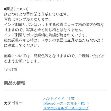
■商品について

ひとつひとつ手作業で作成しています。

写真はサンプルとなります。

インド刺繍リボンはカットする位置によって柄の出方が異な
りますので、写真と全く同じ柄とはなりません。

インド刺繍リボンは繊細な刺繍が施されています。

紐の調整をする時は、リボンの表面に金具が当たらないよう
に注意してください。

配送については、簡易包装となりますので、ご理解いただけ
るようお願いします。

1か月前
写真の撮影時間帯や天気や照明の違いにより、実際の色と印
象が異なる可能性があります。  

商品の情報
お送りする商品は、ショルダーストラップのみとなります。
写真に写っているその他の小物は商品ではありません。

ハンドメイド・手芸
ハンドメイド作品のため、市販品との違いが気になる方は、
カテゴリー
iPhoneケース・スマホ・PC
ご遠慮いただけるようお願いします。

スマホショルダーストラップ