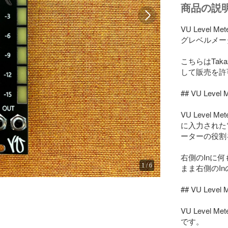
商品の説
VU Leve
グレベルメー
こちらはTakaz
して販売を許
## VU Level 
VU Level
に入力された
ーターの役割
右側のInに
1
/
6
まま右側のI
## VU Leve
VU Leve
です。
