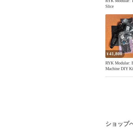
RYK Modular: 
魅力の一つと
Slice
撮ったりなど
ことで、ゆっ
ものになるで
## 参考動画

以下動画では、同メ
へ、808 Sn
41,800
¥
RYK Modular: 
NoisyFruitsLa
Machine DIY Ki
https://youtu.
それぞれの音が
きさに応じて
## その他機能
モジュールの
率を調整する
ショップ
LEDが点灯