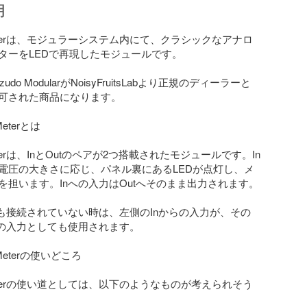
明
l Meterは、モジュラーシステム内にて、クラシックなアナロ
ターをLEDで再現したモジュールです。

udo ModularがNoisyFruitsLabより正規のディーラーと
可された商品になります。

Meterとは

 Meterは、InとOutのペアが2つ搭載されたモジュールです。In
電圧の大きさに応じ、パネル裏にあるLEDが点灯し、メ
を担います。Inへの入力はOutへそのまま出力されます。

何も接続されていない時は、左側のInからの入力が、その
nの入力としても使用されます。

l Meterの使いどころ

l Meterの使い道としては、以下のようなものが考えられそう