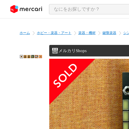
ンツにスキップ
ホーム
ホビー・楽器・アート
楽器・機材
鍵盤楽器
シ
メルカリShops