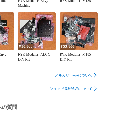
Time
RYK Modular: Envy
RYK Modular: M185
言っても良いかと思われます。モジュラー演奏の動画を
Machine
する場合、LFOなどのCVをこのモジュールに渡しておく
くりとメーターが変化する様子は見た目的にも目を引く
しょう。

ーカーNoisyFruitsLabのKick V2のOutを左側のIn
are DrumのOutを右側のInへ接続しています。

50,800
53,800
¥
¥
Envy
RYK Modular: ALGO
RYK Modular: M185
b Kick V2 + 808 Snare Drum demo (no talking)

t
DIY Kit
DIY Kit
be/hcg7FOak97I

鳴っている時、VU Level Meterがそのボリュームの大
メルカリShopsについて
点灯していることをご確認いただけます。

ショップ情報詳細について


裏にあるトリマーにより、入力CVに対するLEDの点灯比
ことが可能です。初期状態では、約6Vの電圧で全ての
への質問
するように設定されています。
