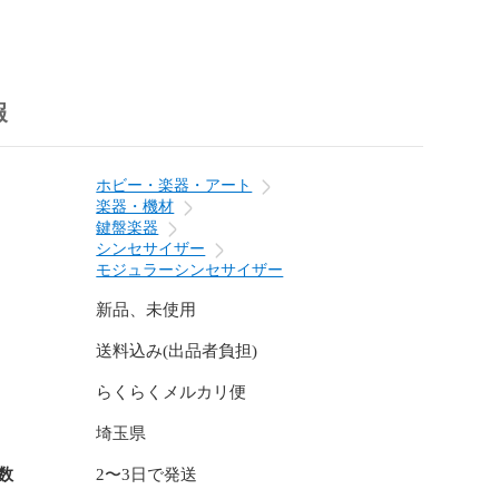
しそうかを確認

さを確認

華やか

報
いきます。

リップしそうかを確認

ホビー・楽器・アート
楽器・機材
リップしそうかどうかを目視ですぐに確認したい場合に
鍵盤楽器
が、最も簡便な使い方ではないかと思われます。例え
シンセサイザー
システムでMixしたAudioを、最終的にオーディオイン
モジュラーシンセサイザー
ミキサーに渡す前に、このVU Level Meterを挟んでお
図しないクリップの発生を防ぐ助けとすることができま
新品、未使用
送料込み(出品者負担)
ーマンス時、耳は今鳴っている音に慣れてしまうため、
らくらくメルカリ便
ムの大きさが、時間と共に正確に判断できなくなってく
ます。後で録音を聞き直してみると、後半はずっと音が
埼玉県
いたというようなことはあるあるかもしれません。

数
2〜3日で発送