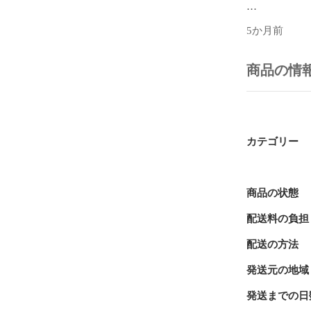
1. クリップ
5か月前
2. CVの大き
3. 見た目的に
商品の情
それぞれ見て
### 1. ク
まず、音がク
カテゴリー
使うというの
ば、モジュラー
ターフェースや
くことで、意
商品の状態
す。

配送料の負担
ライブパフォ
配送の方法
音のボリュー
ることがあり
発送元の地域
クリップして
発送までの日