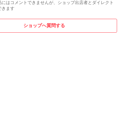
品にはコメントできませんが、ショップ出店者とダイレクト
さい電圧をメーターに大きく反映させたい場合、MAXを
できます
い時など、ご自身でトリマーを回してご調整いただけま
ショップへ質問する
V 75mA/-12V 8mA

ーブル

ホルダー

ッカー

itsLabについて

tsLabはSamuel Biniaszczyk氏の運営する、ドイツのシンセサ