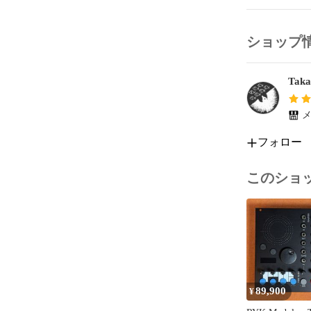
システムに組み
て赤いLED
おけば（VU 
ショップ
ラと確認する
せん。

Taka
### 2. CV
ほか、CVの
メ
Envelope 
フォロー
挟んでおくこ
す。

このショ
とりたてて、
を視認できる
のくらいの高
ということがあ
ことで、その
### 3. 見た
89,900
¥
また、見た目的