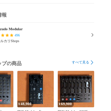
込まれているVU Level Meterにおいて、最終出力とし
が光る状態を、クリップするボリュームぐらいに調整して
Meter直前のゲインを調整する等で）、VU Meterをチラチ
情報
ことで、全体的なボリューム感を揃えやすいかもしれま
zudo Modular
の大きさを確認

496
大きさを確認するために使うのも有効です。LFOや
ルカリShops
Generatorなどから出力されるCVを、このVU Level Meterを
とで、そのCVの大きさを目視で確認することができま
すべて見る
ップの商品
時間周期の長いLFOというのは、何かしらそのCVの高さ
仕組みがモジュールに備わっていない場合、今現在、ど
さの電圧を出力しているのかを把握するのがやや難しい
ります。そんな時、このVU Level Meterを挟んでおく
LFOの出力電圧の大きさを把握しやすくなります。

目的に華やか

48,900
69,900
¥
¥
に華やかで楽しいというのも、このVU Level Meterの