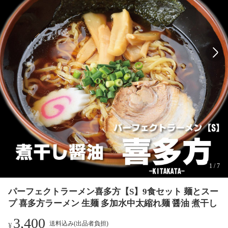
1
/
7
パーフェクトラーメン喜多方【S】9食セット 麺とスー
プ 喜多方ラーメン 生麺 多加水中太縮れ麺 醤油 煮干し
3,400
送料込み(出品者負担)
¥