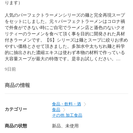
ります）

人気のパーフェクトラーメンシリーズの麺と完全再現スープ
をセットにしました。元々パーフェクトラーメンはコロナ禍
で外食ができない時にご自宅でラーメン店と遜色のないクオ
リティーのラーメンを食べて頂く事を目的に開発された具材
付きラーメンです。【S】シリーズは麺とスープに絞りお求め
やすい価格とさせて頂きました。多加水中太ちぢれ麺と科学
的に抽出された濃縮エキスは使わず本物の材料で作っている
大容量スープが最大の特徴です。是非お試しください。

※煮干しを使用しています。苦手な方はご遠慮ください。
9日前
商品の情報
食品・飲料・酒
カテゴリー
食品
その他 加工食品
商品の状態
新品、未使用