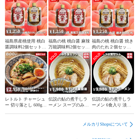
1,250
1,250
1,250
¥
¥
¥
福島県産桃使用 桃白
福島の桃 桃白醤 麻辣
福島の桃 桃白醤 焼き
醤調味料2個セット
万能調味料2個セット
肉のたれ２個セット
焼肉のたれ 麻辣醬 桃
無添加 化学調味料不
無添加 化学調味料不
香る 万能調味料
使用 麻辣湯 中華料理
使用 肉料理 万能だれ
万能調味料 会津ブラ
福島県産桃使用 焼肉
ンド館 福島県産桃使
野菜炒め タレ 会津ブ
用
ランド館
2,950
1,980
3,980
¥
¥
¥
レトルト チャーシュ
伝説の鮎の煮干しラ
伝説の鮎の煮干しラ
ー 切り落とし 600g
ーメン スープのみ5
ーメン 6食入り 淡口
100g×6袋 常温保存 個
食セット 淡口醤油 パ
醤油 パーフェクトラ
包装 激安 訳あり 豚
ーフェクトラーメン
ーメン 国産鮎 多加水
バラ 専用たれ付 焼豚
国産鮎 鮎煮干し香味
細麺 鮎煮干し香味油
メルカリShopsについて
ラーメン 会津ブラン
油 希少ラーメン 限定
希少ラーメン 限定 会
ド館
会津ブランド館
津ブランド館