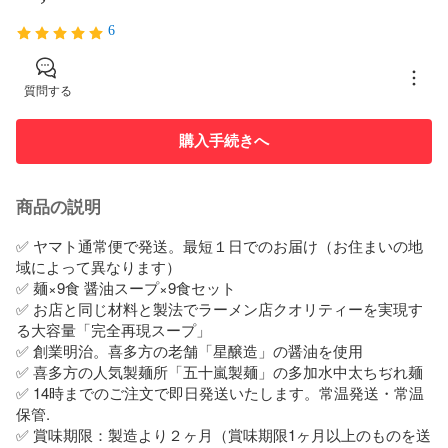
6
質問する
購入手続きへ
商品の説明
✅️ ヤマト通常便で発送。最短１日でのお届け（お住まいの地
域によって異なります）

✅️ 麺×9食 醤油スープ×9食セット

✅️ お店と同じ材料と製法でラーメン店クオリティーを実現す
る大容量「完全再現スープ」

✅️ 創業明治。喜多方の老舗「星醸造」の醤油を使用

✅️ 喜多方の人気製麺所「五十嵐製麺」の多加水中太ちぢれ麺

✅️ 14時までのご注文で即日発送いたします。常温発送・常温
保管.

✅️ 賞味期限：製造より２ヶ月（賞味期限1ヶ月以上のものを送