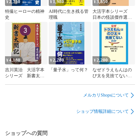
（3）壮族の二次葬

2,750
1,980
3,850
¥
¥
¥
10　雲南省

特撮ヒーローの精神
AI時代に生き残る管
大活字本シリーズ
（1）景洪タイ族の正月

史
理職
日本の怪談傑作選
11　海南省

⑥ 夢野久作 あや
（1）リ族の酒談話

かしの鼓
あとがき

著者プロフィール

森田 勇造（モリタ ユウゾウ）

4,180
2,200
2,200
¥
¥
¥
昭和15年高知県生まれ。昭和39年3月東京農業大学卒。

吉川英治 大活字本
「量子水」って何？
なぜドラえもんはの
昭和39年以来、世界（142カ国）の諸民族の生活文化を踏査し
シリーズ 新書太閤
び太を見捨てないの
続ける。同時に野外文化教育の研究と啓発、実践に努め、青
記 第3巻
か
少年の健全育成活動も続ける。元国立信州高遠少年自然の家
所長。元国立大学法人東京学芸大学客員教授、現在、公益社
メルカリShopsについて
団法人青少年交友協会理事長、野外文化研究所所長、野外文
化教育学会顧問、博士（学術）、民族研究家、旅行作家、民
ショップ情報詳細について
族写真家。平成24年旭日双光章叙勲。
ショップへの質問