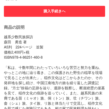
購入手続きへ
商品の説明
越系少数民族探訪

森田　勇造 著

A5判　224ページ　並製

価格2,400円+税

ISBN978-4-86251-460-8

「私は、十数年間にわたっていろいろな苦労と努力を重ね、
やっとこの地に辿り着き、この保護された野生の稲草を現場
で見ることが出来た」。稲作文化はどこからきたのか、その
発祥地を探し続け、中国江南地方の旅を繰り返した調査記
録。“方士”徐福の足跡を辿り、遺跡を観察し、断崖絶壁の崖墓
を見て、稲作文化の痕跡を追っていく。また、越系民族の末
裔である苗（ミャオ）族、侗（トン）族、壮（チワン）族、
畲（シェ）族、タイ族、リ族と体当たりで交流し、稲作文化
を肌で感じた体験記でもある。村の家で民族料理を味わい、