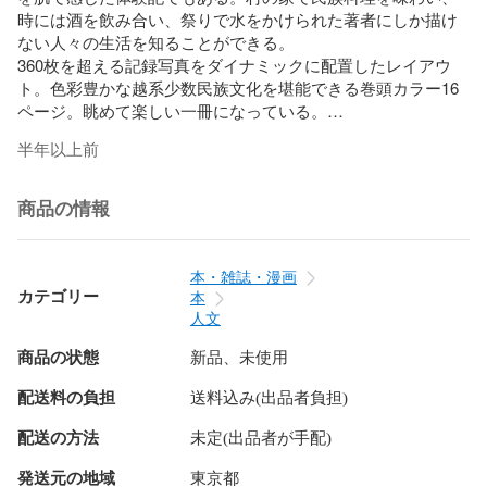
時には酒を飲み合い、祭りで水をかけられた著者にしか描け
ない人々の生活を知ることができる。

360枚を超える記録写真をダイナミックに配置したレイアウ
ト。色彩豊かな越系少数民族文化を堪能できる巻頭カラー16
ページ。眺めて楽しい一冊になっている。

半年以上前
目次

はじめに

商品の情報
１　山東省

（1）蓬莱市

（2）泰山

本・雑誌・漫画
２　江蘇省

カテゴリー
本
（1）蘇州

人文
（2）徐福村

商品の状態
新品、未使用
３　安徽省

（1）銅陵

配送料の負担
送料込み(出品者負担)
４　浙江省

（1）稲作文化の河姆渡遺跡

配送の方法
未定(出品者が手配)
（2）紹興酒のふるさと

（3）越王勾践の〝臥薪嘗胆〟

発送元の地域
東京都