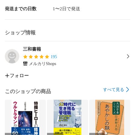
（4）畲族Ⅰ

（5）畲族Ⅱ

発送までの日数
1〜2日で発送
５　舟山群島

（1）日本に一番近い花鳥山

（2）徐福の岱山

ショップ情報
（3）舟山の古代稲作遺跡

６　福建省

（1）南山畲族の稲作文化

三和書籍
（2）武夷の崖墓と祖霊信仰の起こり

195
（3）閩越国の古い下梅村と城村

メルカリShops
７　江西省

（1）稲作文化の発祥地

フォロー
（2）野生稲の群生地

（3）越系民族の懸崖墓地

すべて見る
８　貴州省

このショップの商品
（1）苗族の新嘗祭

（2）旁海苗の豊年祭

（3）侗族の鼓楼

９　広西壮族自治区

（1）駱越の末裔・壮族

（2）越系民族の花山岩画
