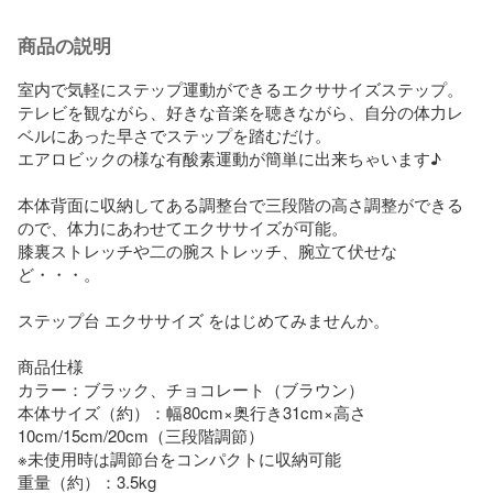
商品の説明
室内で気軽にステップ運動ができるエクササイズステップ。

テレビを観ながら、好きな音楽を聴きながら、自分の体力レ
ベルにあった早さでステップを踏むだけ。

エアロビックの様な有酸素運動が簡単に出来ちゃいます♪

本体背面に収納してある調整台で三段階の高さ調整ができる
ので、体力にあわせてエクササイズが可能。

膝裏ストレッチや二の腕ストレッチ、腕立て伏せな
ど・・・。

ステップ台 エクササイズ をはじめてみませんか。

商品仕様	

カラー：ブラック、チョコレート（ブラウン）

本体サイズ（約）：幅80cm×奥行き31cm×高さ
10cm/15cm/20cm（三段階調節）

※未使用時は調節台をコンパクトに収納可能

重量（約）：3.5kg
