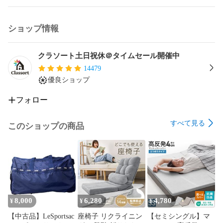
ショップ情報
クラソート土日祝休＠タイムセール開催中
14479
優良ショップ
フォロー
すべて見る
このショップの商品
8,000
6,280
4,780
¥
¥
¥
【中古品】LeSportsac
座椅子 リクライニン
【セミシングル】マ