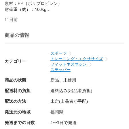
素材：PP（ポリプロピレン）

耐荷重（約）：100kg

11日前
保証期間：7日間

※商品到着後7日以内の初期不良・破損のみご対応させていた
だきます。

商品の情報
配送について

送料：無料

スポーツ
※北海道・沖縄・離島等、一部地域は別途中途料がかかりま
トレーニング・エクササイズ
カテゴリー
す。

フィットネスマシン
ステッパー
備考	

商品の状態
新品、未使用
・配達地域や交通事情等により、希望配達日時にお届けでき
ない場合がございます。あらかじめご了承ください。
配送料の負担
送料込み(出品者負担)
配送の方法
未定(出品者が手配)
発送元の地域
福岡県
発送までの日数
2〜3日で発送