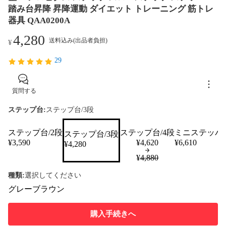
踏み台昇降 昇降運動 ダイエット トレーニング 筋トレ
器具 QAA0200A
4,280
送料込み(出品者負担)
¥
29
質問する
ステップ台:
ステップ台/3段
ステップ台/2段
ステップ台/4段
ミニステッパ
ステップ台/3段
¥
3,590
¥
4,620
¥
6,610
¥
4,280
¥
4,880
種類
:
選択してください
グレー
ブラウン
購入手続きへ