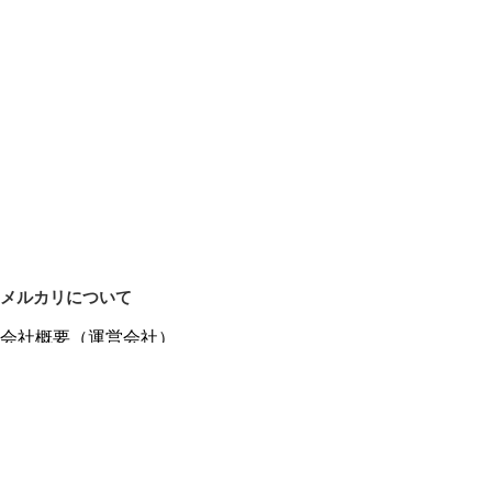
メルカリについて
会社概要（運営会社）
採用情報
プレスリリース
公式ブログ
プレスキット
メルカリUS
メルカリShops