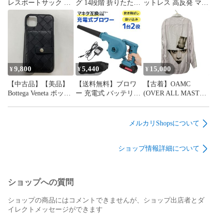
レスポートサック ボ
グ 14段階 折りたたみ
ットレス 高反発 マッ
ストンバッグ 2way シ
どこでも使える 1人
トレストッパー 選べ
ョルダー ナイロン ブ
掛け ベッド上 座椅子
るカバー 厚み4cm 敷
ルー
リクライニング座椅
布団 敷き布団 三つ折
子 こたつ用 ソファ
り 高反発マットレス
椅子 チェア 背もたれ
折りたたみ 3つ折り
クッション 折り畳み
ベッドマットレス 高
軽量 スリム コンパク
反発マット ベッドマ
9,800
5,440
15,000
¥
¥
¥
ト 1人 一人掛け 北欧
ット 硬め 寝具 布団
【中古品】【美品】
【送料無料】ブロワ
【古着】OAMC
おしゃれ シンプル
マット FEB049
Bottega Veneta ボッテ
ー 充電式 バッテリー
(OVER ALL MASTER
FGC018
FEB053
ガヴェネタ カードケ
付き 18V 送風機 コー
CLOTH) 長袖シャツ
ース付iphone11ケース
ドレスブロワー 枯れ
白シャツ バックプリ
レザー レザーケース
葉 落ち葉 落葉掃除機
ント OAMS602068 L
メルカリShopsについて
革 黒 ブラック
集じん機 集塵機 掃除
メンズ
iphone11
機 集草機 洗車 コン
ショップ情報詳細について
パクト 庭掃除 電動工
具 互換 ハイパワー
庭掃除 火起こし トリ
ガー A86C
ショップへの質問
ショップの商品にはコメントできませんが、ショップ出店者とダ
イレクトメッセージができます