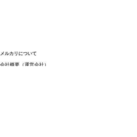
メルカリについて
会社概要（運営会社）
採用情報
プレスリリース
公式ブログ
プレスキット
メルカリUS
メルカリShops
m department（エムデパ）
ヘルプ
ヘルプセンター（ガイド・お問い合わせ）
メルカリShopsでショップを開設する