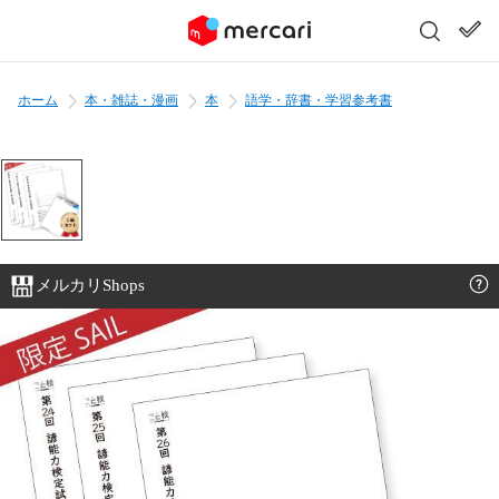
ホーム
本・雑誌・漫画
本
語学・辞書・学習参考書
メルカリShops