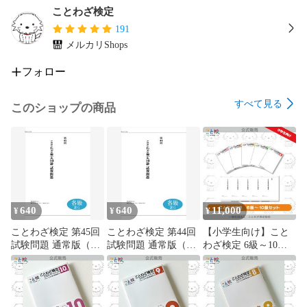
ことわざ検定
191
メルカリShops
フォロー
すべて見る
このショップの商品
640
640
11,000
¥
¥
¥
ことわざ検定 第45回
ことわざ検定 第44回
【小学生向け】こと
試験問題 通常版（各
試験問題 通常版（各
わざ検定 6級～10級
級）
級）
セット【送料無料】