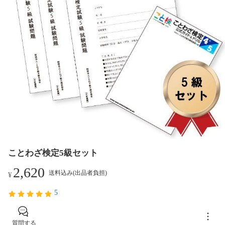
ことわざ検定5級セット
2,620
送料込み(出品者負担)
¥
5
質問する