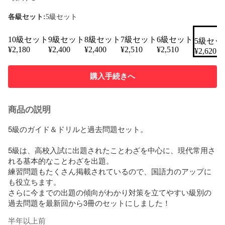
各級セット:
5級セット
10級セット
9級セット
8級セット
7級セット
6級セット
5級セッ
¥
2,180
¥
2,400
¥
2,400
¥
2,510
¥
2,510
¥
2,620
購入手続きへ
商品の説明
5級のガイド＆ドリルと過去問題セット。

5級は、高校入試に出題されたことわざを中心に、現代常用さ
れる基本的なことわざを出題。

練習問題もたくさん掲載されているので、国語力のアップに
も役立ちます。

さらに今までの出題の傾向がわかり対策を立てやすい級別の
過去問題を最新回から3冊のセットにしました！
半年以上前