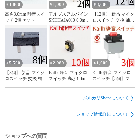
1,800
1,000
8,000
¥
¥
¥
高さ3.0mm 静音スイ
アルプスアルパイン
【12個】 新品 マイク
ッチ 2個セット
SKHHAJA010 6.0mm
ロスイッチ 交換 補修
角タイプ タクトスイ
パーツ 修理 リペア
ッチ 0.98N 4本足 4フ
G13 G13r オムロン
ィート
omron
5,500
2,980
1,000
¥
¥
¥
【8個】 新品 マイク
Kailh 静音 マイクロ
Kailh 静音 マイクロ
ロスイッチ 交換 補修
スイッチ 高さ4.3mm
スイッチ【3個】マウ
パーツ 修理 リペア
低背タイプ【10個】
ス サイレント ミュー
G13 G13r オムロン
マウス サイレント ミ
ト mute
omron
ュート mute
メルカリShopsについて
ショップ情報詳細について
ショップへの質問