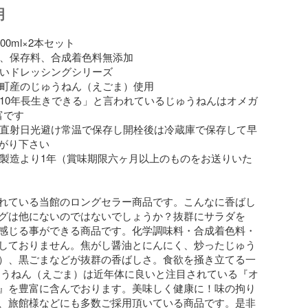
明
00ml×2本セット

料、保存料、合成着色料無添加

凄いドレッシングシリーズ

島町産のじゅうねん（えごま）使用

と10年長生きできる」と言われているじゅうねんはオメガ
です

：直射日光避け常温で保存し開栓後は冷蔵庫で保存して早
がり下さい

：製造より1年（賞味期限六ヶ月以上のものをお送りいた
れている当館のロングセラー商品です。こんなに香ばし
グは他にないのではないでしょうか？抜群にサラダを
感じる事ができる商品です。化学調味料・合成着色料・
しておりません。焦がし醤油とにんにく、炒ったじゅう
）、黒ごまなどが抜群の香ばしさ。食欲を掻き立てる一
ゅうねん（えごま）は近年体に良いと注目されている『オ
』を豊富に含んでおります。美味しく健康に！味の拘り
、旅館様などにも多数ご採用頂いている商品です。是非