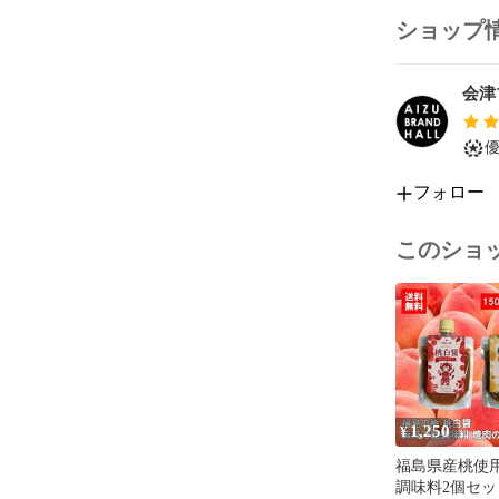
ショップ
会津
フォロー
このショ
1,250
¥
福島県産桃使用
調味料2個セッ