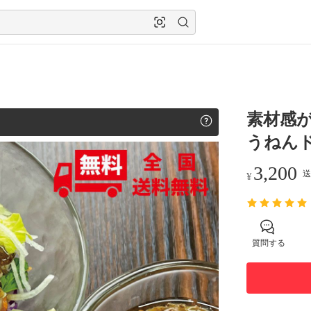
素材感
うねんドレ
3,200
送
¥
質問する