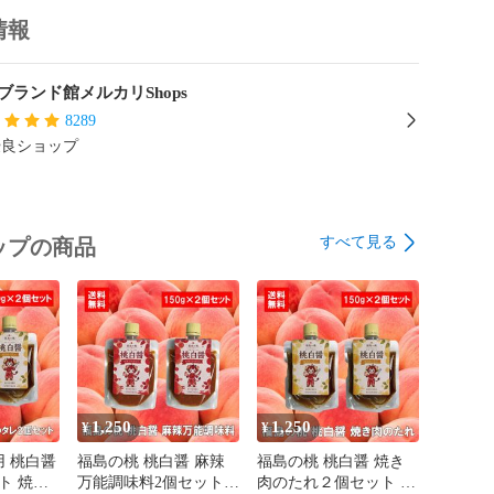
情報
ブランド館メルカリShops
8289
優良ショップ
すべて見る
ップの商品
1,250
1,250
¥
¥
 桃白醤
福島の桃 桃白醤 麻辣
福島の桃 桃白醤 焼き
ト 焼肉
万能調味料2個セット
肉のたれ２個セット 無