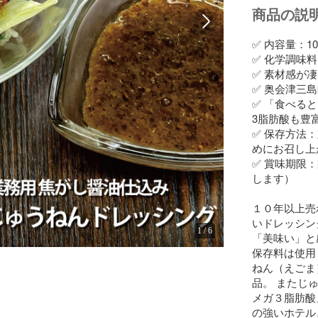
商品の説
✅️ 内容量：10
✅ 化学調味
✅ 素材感が
✅ 奥会津三
✅ 「食べる
3脂肪酸も豊富
✅ 保存方法
めにお召し上
✅ 賞味期限
します）

１０年以上売
いドレッシン
1
/
6
「美味い」と
保存料は使用
ねん（えごま
品。 またじ
メガ３脂肪酸
の強いホテル