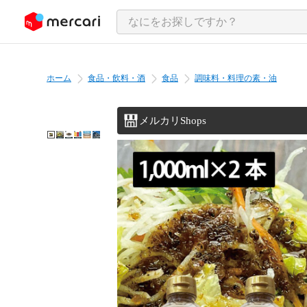
ンツにスキップ
ホーム
食品・飲料・酒
食品
調味料・料理の素・油
メルカリShops