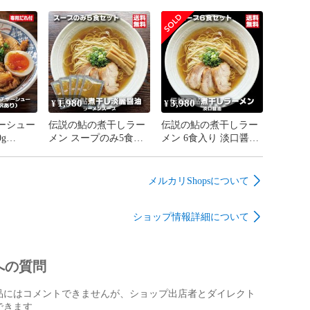
 桃香る
無添加 化学調味料不使
添加 化学調味料不使用
用 麻辣湯 中華料理 万
肉料理 万能だれ 福島
能調味料 会津ブランド
県産桃使用 焼肉 野菜
館 福島県産桃使用
炒め タレ 会津ブラン
ド館
1,980
3,980
¥
¥
ーシュー
伝説の鮎の煮干しラー
伝説の鮎の煮干しラー
g
メン スープのみ5食セ
メン 6食入り 淡口醤油
温保存 個
ット 淡口醤油 パーフ
パーフェクトラーメン
り 豚バ
ェクトラーメン 国産鮎
国産鮎 多加水細麺 鮎
焼豚 ラ
鮎煮干し香味油 希少ラ
煮干し香味油 希少ラー
メルカリShopsについて
ランド館
ーメン 限定 会津ブラ
メン 限定 会津ブラン
ンド館
ド館
ショップ情報詳細について
への質問
品にはコメントできませんが、ショップ出店者とダイレクト
できます