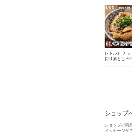
のたれ 麻辣醬
万能調味料
2,950
¥
レトルト チャ
切り落とし 600
100g×6袋 常
包装 激安 訳あ
ラ 専用たれ付 
ーメン 会津ブ
ショップ
ショップの商
メッセージが