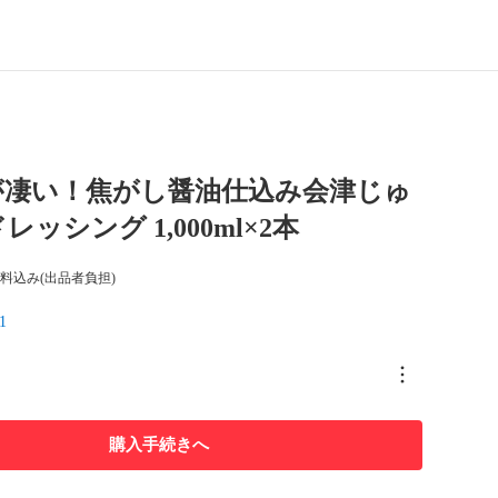
が凄い！焦がし醤油仕込み会津じゅ
ッシング 1,000ml×2本
料込み(出品者負担)
1
購入手続きへ