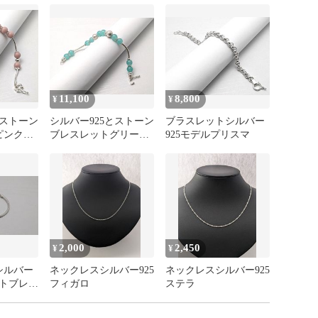
11,100
8,800
¥
¥
とストーン
シルバー925とストーン
ブラスレットシルバー
ピンク色
ブレスレットグリーン
925モデルプリスマ
色LLP-BWS-001
2,000
2,450
¥
¥
シルバー
ネックレスシルバー925
ネックレスシルバー925
ートブレス
フィガロ
ステラ