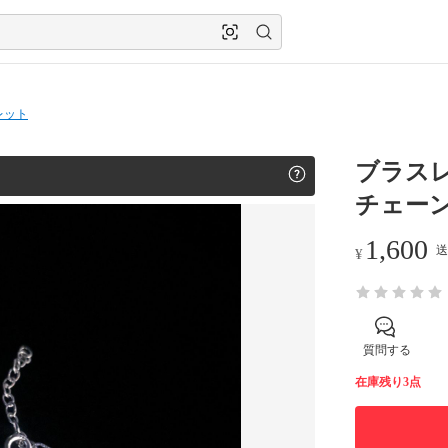
レット
ブラスレ
チェー
1,600
送
¥
質問する
在庫残り3点