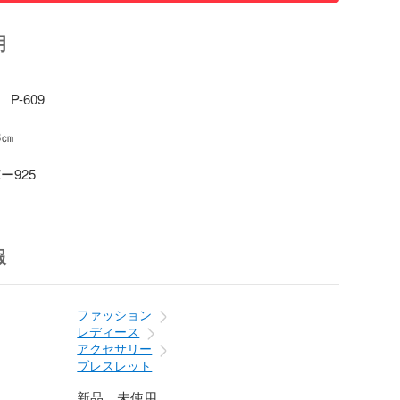
明
-609

㎝

ー925
報
ファッション
レディース
アクセサリー
ブレスレット
新品、未使用