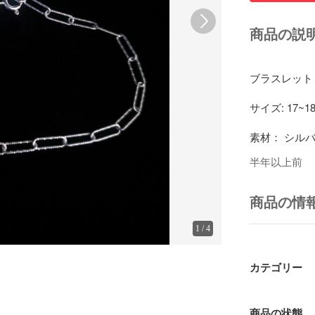
商品の説
ブラスレット　P
サイズ: 17~18
素材： シルバ
半年以上前
商品の情
1
/
4
カテゴリー
商品の状態