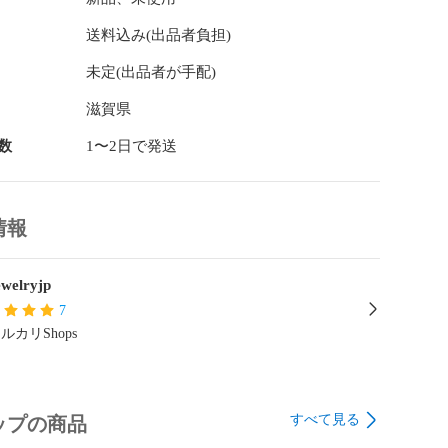
送料込み(出品者負担)
未定(出品者が手配)
滋賀県
数
1〜2日で発送
情報
welryjp
7
ルカリShops
すべて見る
ップの商品