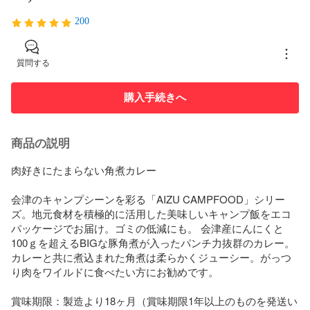
200
質問する
購入手続きへ
商品の説明
肉好きにたまらない角煮カレー

会津のキャンプシーンを彩る「AIZU CAMPFOOD」シリー
ズ。地元食材を積極的に活用した美味しいキャンプ飯をエコ
パッケージでお届け。ゴミの低減にも。 会津産にんにくと
100ｇを超えるBIGな豚角煮が入ったパンチ力抜群のカレー。
カレーと共に煮込まれた角煮は柔らかくジューシー。がっつ
り肉をワイルドに食べたい方にお勧めです。

賞味期限：製造より18ヶ月（賞味期限1年以上のものを発送い