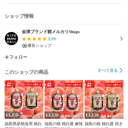
ショップ情報
会津ブランド館メルカリShops
8289
優良ショップ
フォロー
すべて見る
このショップの商品
1,250
1,250
1,250
¥
¥
¥
福島県産桃使用 桃白
福島の桃 桃白醤 麻辣
福島の桃 桃白醤 焼き