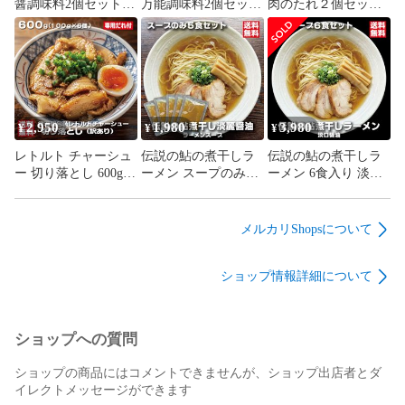
醤調味料2個セット
万能調味料2個セット
肉のたれ２個セット
焼肉のたれ 麻辣醬 桃
無添加 化学調味料不
無添加 化学調味料不
香る 万能調味料
使用 麻辣湯 中華料理
使用 肉料理 万能だれ
万能調味料 会津ブラ
福島県産桃使用 焼肉
ンド館 福島県産桃使
野菜炒め タレ 会津ブ
用
ランド館
2,950
1,980
3,980
¥
¥
¥
レトルト チャーシュ
伝説の鮎の煮干しラ
伝説の鮎の煮干しラ
ー 切り落とし 600g
ーメン スープのみ5
ーメン 6食入り 淡口
100g×6袋 常温保存 個
食セット 淡口醤油 パ
醤油 パーフェクトラ
包装 激安 訳あり 豚
ーフェクトラーメン
ーメン 国産鮎 多加水
バラ 専用たれ付 焼豚
国産鮎 鮎煮干し香味
細麺 鮎煮干し香味油
メルカリShopsについて
ラーメン 会津ブラン
油 希少ラーメン 限定
希少ラーメン 限定 会
ド館
会津ブランド館
津ブランド館
ショップ情報詳細について
ショップへの質問
ショップの商品にはコメントできませんが、ショップ出店者とダ
イレクトメッセージができます