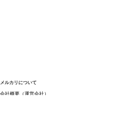
メルカリについて
会社概要（運営会社）
採用情報
プレスリリース
公式ブログ
プレスキット
メルカリUS
メルカリShops