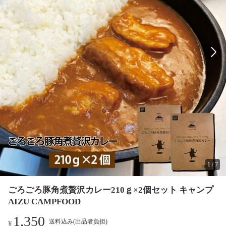
1
/
7
ごろごろ豚角煮贅沢カレー210ｇ×2個セット キャンプ
AIZU CAMPFOOD
1,350
送料込み(出品者負担)
¥