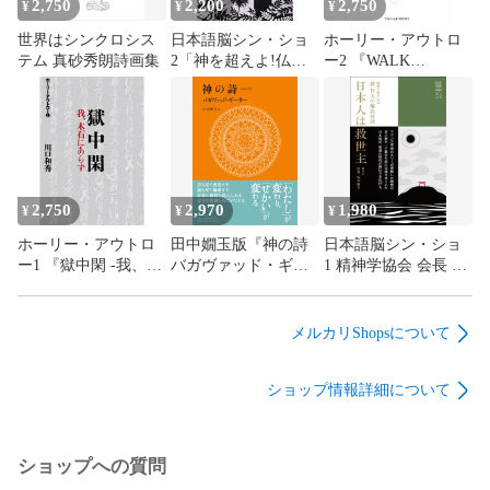
2,750
2,200
2,750
¥
¥
¥
世界はシンクロシス
日本語脳シン・ショ
ホーリー・アウトロ
テム 真砂秀朗詩画集
2「神を超えよ!仏を
ー2 『WALK
超えよ!」積 哲夫の言
ACROSS』
葉 【一の巻】
2,750
2,970
1,980
¥
¥
¥
ホーリー・アウトロ
田中嫺玉版『神の詩
日本語脳シン・ショ
ー1 『獄中閑 -我、木
バガヴァッド・ギー
1 精神学協会 会長 積
石にあらず-』
ター』
哲夫の解説対談『日
本人は救世主』
メルカリShopsについて
ショップ情報詳細について
ショップへの質問