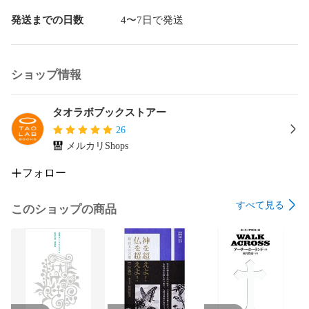
を損傷し現役を引退。

1982年から伝道活動の拠点を日本に移し、路傍伝道、日本列
発送までの日数
4〜7日で発送
島縦断十字架行進などを行うほか、「ミッションバラバ」の
創設、バイクミッションでの活動を行っている。

現在アーサー・ホーランド・ミニストリー主幹。多方面に及
ショップ情報
ぶモチベーター、講演者として、企業、学校、団体において
活動。ユーモア溢れるトークと熱い生き様は、「価値ある人
生」の再発見を与えるきっかけとして多くの聴衆を魅了して
タオラボブックストアー
いる。
26
メルカリShops
フォロー
すべて見る
このショップの商品