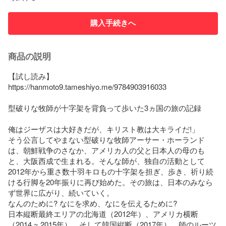
購入手続きへ
商品の説明
【試し読み】

https://hanmoto9.tameshiyo.me/9784903916033

型破りな牧師が十字架を背負って歩いた3ヵ国の旅の記録

俺はジーザスは大好きだが、キリスト教は大キライだ!」

そう公言してやまない型破りな牧師アーサー・ホーランド
は、朝鮮戦争のさなか、アメリカ人の父と日本人の母のも
と、大阪西成で生まれる。そんな師が、独自の活動として
2012年から重さ数十羽キロもの十字架を担ぎ、歩き、祈り続
ける行脚を20年振りに再び始めた。その旅は、日本のみなら
ず世界に広がり、続いていく。

なんのために? なにを求め、なにを伝えるために?

日本縦断最終エリアの北海道（2012年）、アメリカ横断
（2014 ~ 2015年）、そして韓国縦断（2017年）。師のルーツ