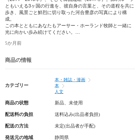
ともいえる3ヶ国の行進を、彼自身の言葉と、その道程を共に
歩き、風景ごと鮮烈に切り取った河合豊彦の写真により構
成。

この本とともにあなたもアーサー・ホーランド牧師と一緒に
光に向かい歩み続けてください。

YOU ARE LOVED！

5か月前
目次：

まえがき

この旅について

商品の情報
日本縦断十字架行進

アメリカ横断十字架行進

韓国縦断十字架行進

本・雑誌・漫画
書：アーサー・ホーランド

カテゴリー
本
人文
アーサー・ホーランド / Arthur Hollands

商品の状態
新品、未使用
1951年アメリカ人の父と日本人の母との間に大阪市西成区で
生まれ育つ。

配送料の負担
送料込み(出品者負担)
異彩を放つ全身TATOOを彫り込んだ"不良牧師"。

インターナショナルスクール卒業後、渡米。全米レスリング
配送の方法
未定(出品者が手配)
（サンボ）選手権チャンピオン2回。パンアメリカン大会銀メ
ダル。全米柔道選手権大会3位。23歳で洗礼を受ける。首の骨
発送元の地域
静岡県