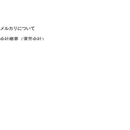
メルカリについて
会社概要（運営会社）
採用情報
プレスリリース
公式ブログ
プレスキット
メルカリUS
メルカリShops
m department（エムデパ）
ヘルプ
ヘルプセンター（ガイド・お問い合わせ）
メルカリShopsでショップを開設する
メルカリShops ショップ管理画面にログイン
メルカリShops出店者向けガイド
お問い合わせ一覧
フリーワードから商品をさがす