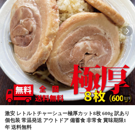
1
/
9
激安 レトルトチャーシュー極厚カット8枚 600g 訳あり
個包装 常温発送 アウトドア 備蓄食 非常食 賞味期限1
年 送料無料