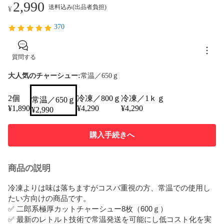
2,990
送料込み(出品者負担)
¥
370
質問する
大人気のチャーシュー:
常温／650ｇ
2個
冷凍／800ｇ
冷凍／1ｋｇ
常温／650ｇ
¥
1,890
¥
4,290
¥
4,290
¥
2,990
購入手続きへ
商品の説明
冷凍よりは味は落ちますがコスパ重視の方、常温での使用し
たい方向けの商品です。

✅ 二郎系極厚カットチャーシュー8枚（600ｇ）

✅ 最新のレトルト技術で常温発送を可能にし低コスト化を実