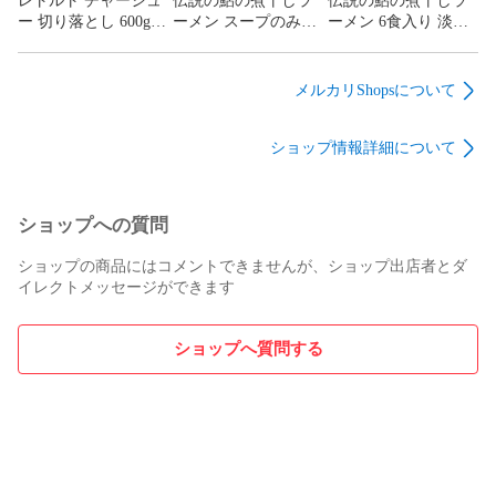
レトルト チャーシュ
伝説の鮎の煮干しラ
伝説の鮎の煮干しラ
ー 切り落とし 600g
ーメン スープのみ5
ーメン 6食入り 淡口
100g×6袋 常温保存 個
食セット 淡口醤油 パ
醤油 パーフェクトラ
包装 激安 訳あり 豚
ーフェクトラーメン
ーメン 国産鮎 多加水
バラ 専用たれ付 焼豚
国産鮎 鮎煮干し香味
細麺 鮎煮干し香味油
メルカリShopsについて
ラーメン 会津ブラン
油 希少ラーメン 限定
希少ラーメン 限定 会
ド館
会津ブランド館
津ブランド館
ショップ情報詳細について
ショップへの質問
ショップの商品にはコメントできませんが、ショップ出店者とダ
イレクトメッセージができます
ショップへ質問する