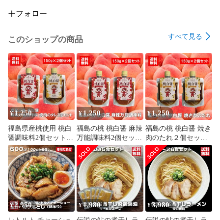
フォロー
すべて見る
このショップの商品
1,250
1,250
1,250
¥
¥
¥
福島県産桃使用 桃白
福島の桃 桃白醤 麻辣
福島の桃 桃白醤 焼き
醤調味料2個セット
万能調味料2個セット
肉のたれ２個セット
焼肉のたれ 麻辣醬 桃
無添加 化学調味料不
無添加 化学調味料不
香る 万能調味料
使用 麻辣湯 中華料理
使用 肉料理 万能だれ
万能調味料 会津ブラ
福島県産桃使用 焼肉
ンド館 福島県産桃使
野菜炒め タレ 会津ブ
用
ランド館
2,950
1,980
3,980
¥
¥
¥