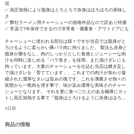
現

✅ 高圧加熱により脂身はとろとろで赤身はほろほろの美味し
さ

✅ 弊社ラーメン用チャーシューの規格外品なので訳あり特価

✅ 常温で1年保存できるので非常食・備蓄食・アウトドアにも

チャーシューに使われる部位は様々ですが当店では脂身がと
ろけるように柔らかい豚バラ肉に拘りました。 製法も赤身と
脂身が層をなし、肉のしっかりとした食感とジューシーな肉
汁を同時に楽しめる「バラ巻き」を採用。また漬けダレにも
拘っています。大量のチャーシューを仕込む当店は継ぎ足し
で漬けダレを「育てています」。これまでの肉汁が加わり凝
縮された濃厚なタレは旨みの塊です。これを沸騰させ熱々の
状態から一晩肉を浸す事で、味が染み濃厚な美味さのチャー
シューとなります。 それを更に食べごたえのある極厚にカッ
トし高圧加熱する事で『脂身はとろけるように赤身はほろほ
ろ』のチャーシューができあがりました。

4日前
賞味期限	製造より1年（賞味期限8ヶ月以上のものを発送いた
します）
商品の情報