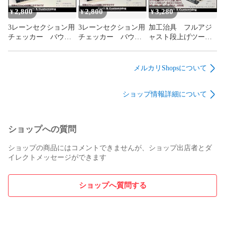
2,800
2,800
3,280
¥
¥
¥
3レーンセクション用
3レーンセクション用
加工治具 フルアジ
チェッカー バウン
チェッカー バウン
ャスト段上げツー
シング/1Pドラゴンバ
シング/1Pドラゴンバ
ル 【PRO】
ック 【ゼニス
ック 【スリーナイ
≪NO.130-36≫
SPEC.】
ンSPEC.】
メルカリShopsについて
《NO.137,139》
《NO.137,138》
ショップ情報詳細について
ショップへの質問
ショップの商品にはコメントできませんが、ショップ出店者とダ
イレクトメッセージができます
ショップへ質問する