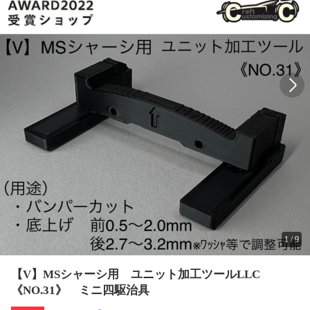
1
/
9
【V】MSシャーシ用 ユニット加工ツールLLC
《NO.31》 ミニ四駆治具