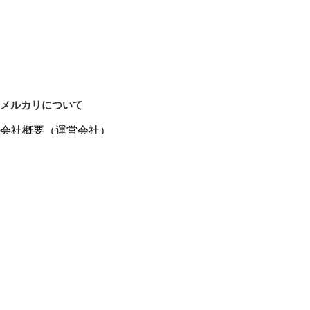
メルカリについて
会社概要（運営会社）
採用情報
プレスリリース
公式ブログ
プレスキット
メルカリUS
メルカリShops
m department（エムデパ）
ヘルプ
ヘルプセンター（ガイド・お問い合わせ）
メルカリShopsでショップを開設する
メルカリShops ショップ管理画面にログイン