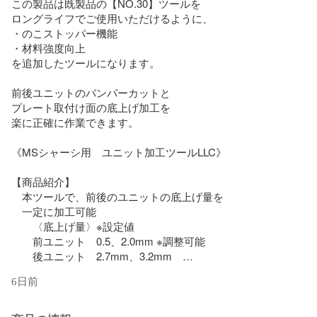
この製品は既製品の【NO.30】ツールを

ロングライフでご使用いただけるように、

・のこストッパー機能

・材料強度向上

を追加したツールになります。

前後ユニットのバンパーカットと

プレート取付け面の底上げ加工を

楽に正確に作業できます。

《MSシャーシ用　ユニット加工ツールLLC》

【商品紹介】

　本ツールで、前後のユニットの底上げ量を

　一定に加工可能

　　〈底上げ量〉※設定値

　　前ユニット　0.5、2.0mm ※調整可能

　　後ユニット　2.7mm、3.2mm　

6日前
　〜互換性について〜

　本製品によるバンパーカット加工は、

　下記製品と互換性があります。
