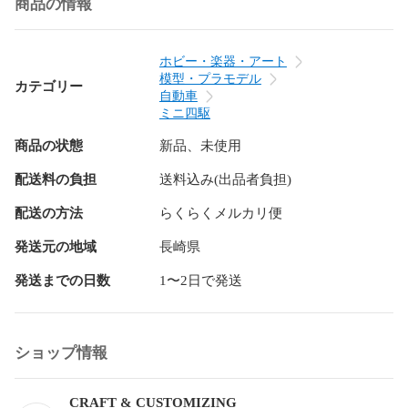
商品の情報
　「《NO.33》CCアンカー　フロントバンパー加工ツール」

<内容物>

ホビー・楽器・アート
・ユニット加工ツール　　　1個

模型・プラモデル
カテゴリー
自動車
【注意事項】

ミニ四駆
<発送について>

商品の状態
新品、未使用
⚫製法による、面のざらつき・小キズがつきますが

　品質検査を実施の上、使用と機能に問題ない状態

配送料の負担
送料込み(出品者負担)
　で出荷させていただいております。

　製品到着時に破損などございましたら、

配送の方法
らくらくメルカリ便
　取引メッセージ内にて対応させていただきます。

発送元の地域
長崎県
<その他>

発送までの日数
1〜2日で発送
 スムーズで気持ちの良い取引を心がけて、

対応させていただきます。

よろしくお願いします。

ショップ情報
セイCHAN@クラフト&カスタマイジング

#ミニ四駆

CRAFT & CUSTOMIZING