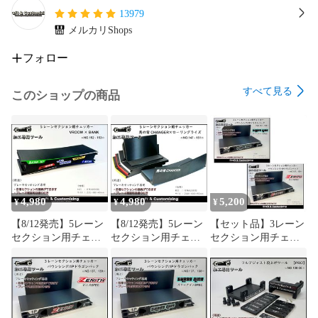
#Craft&Customizing

13979
#治具

メルカリShops
#ユニット加工

#底上げ

フォロー
#段上げ
すべて見る
このショップの商品
4,980
4,980
5,200
¥
¥
¥
【8/12発売】5レーン
【8/12発売】5レーン
【セット品】3レーン
セクション用チェッ
セクション用チェッ
セクション用チェッ
カー 2026JC
カー 2026JC 馬の背
カー バウンシン
VROOM×BANK《NO.
CHANGER×ローリン
グ/1Pドラゴンバッ
152, 153》
グライズ《NO.147-
ク
151》
《NO.137,138,139》