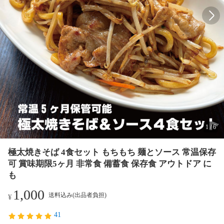
1
/
6
極太焼きそば 4食セット もちもち 麺とソース 常温保存
可 賞味期限5ヶ月 非常食 備蓄食 保存食 アウトドア に
も
1,000
送料込み(出品者負担)
¥
41