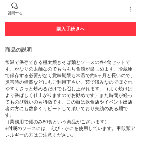
質問する
購入手続きへ
商品の説明
常温で保存できる極太焼きそば麺とソースの各4食セットで
す。かなりの太麺なのでもちもち食感が楽しめます。冷蔵庫
で保存する必要がなく賞味期限も常温で約5ヶ月と長いので、
災害時の備蓄などにもご利用下さい。茹で済みなのでほぐれ
やすくさっと炒めるだけでも召し上がれます。（よく焼けば
より香ばしく仕上がりますのでお勧めです）また時間が経っ
てものび難いのも特徴です。この麺は飲食店やイベント出店
者の方にも数多くリピートして頂いており実績のある麺で
す。

（業務用で麺のみ80食という商品がございます）

※付属のソースには、えび・かにを使用しています。甲殻類ア
レルギーの方はご注意ください。
