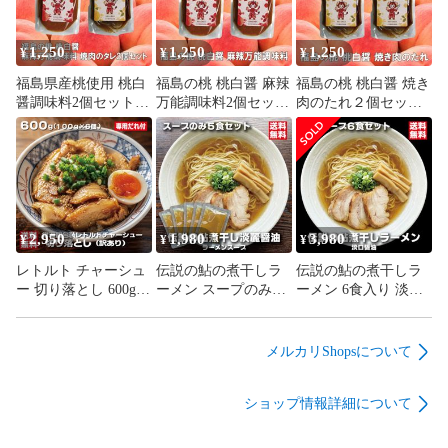
1,250
1,250
1,250
¥
¥
¥
福島県産桃使用 桃白
福島の桃 桃白醤 麻辣
福島の桃 桃白醤 焼き
醤調味料2個セット
万能調味料2個セット
肉のたれ２個セット
焼肉のたれ 麻辣醬 桃
無添加 化学調味料不
無添加 化学調味料不
香る 万能調味料
使用 麻辣湯 中華料理
使用 肉料理 万能だれ
万能調味料 会津ブラ
福島県産桃使用 焼肉
ンド館 福島県産桃使
野菜炒め タレ 会津ブ
用
ランド館
2,950
1,980
3,980
¥
¥
¥
レトルト チャーシュ
伝説の鮎の煮干しラ
伝説の鮎の煮干しラ
ー 切り落とし 600g
ーメン スープのみ5
ーメン 6食入り 淡口
100g×6袋 常温保存 個
食セット 淡口醤油 パ
醤油 パーフェクトラ
包装 激安 訳あり 豚
ーフェクトラーメン
ーメン 国産鮎 多加水
バラ 専用たれ付 焼豚
国産鮎 鮎煮干し香味
細麺 鮎煮干し香味油
メルカリShopsについて
ラーメン 会津ブラン
油 希少ラーメン 限定
希少ラーメン 限定 会
ド館
会津ブランド館
津ブランド館
ショップ情報詳細について