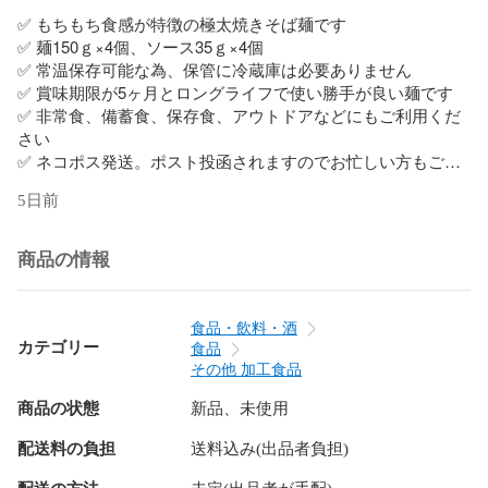
✅ もちもち食感が特徴の極太焼きそば麺です

✅ 麺150ｇ×4個、ソース35ｇ×4個

✅ 常温保存可能な為、保管に冷蔵庫は必要ありません

✅ 賞味期限が5ヶ月とロングライフで使い勝手が良い麺です

✅ 非常食、備蓄食、保存食、アウトドアなどにもご利用くだ
さい

✅ ネコポス発送。ポスト投函されますのでお忙しい方もご安
心ください

5日前
✅ 賞味期限：製造より5ヶ月（賞味期限4ヶ月以上のものを送
ります）

✅ 保存方法：常温保存

商品の情報
食品・飲料・酒
カテゴリー
食品
その他 加工食品
商品の状態
新品、未使用
配送料の負担
送料込み(出品者負担)