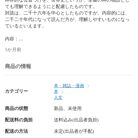
ても理解できるようにと配慮したものです。

対談は、二千十六年を中心としたものですが、内容的には、
二千二十年代になって読んだ方が、理解しやすいものになっ
ているといえます。

内容：

第一部「記紀は時空の設計図」

5か月前
日本神話の古事記と日本書紀が、天武天皇の壬申の乱の後
に、日本列島に置かれた理由が語られています。

商品の情報
    第一章　記紀の仕組み

　第二章　時間の用意

　第三章　神化と国体

本・雑誌・漫画
カテゴリー
本
第二部「日本のしくみとは何か」

人文
この記紀を日本に置いた存在に呼応した、明治維新前後か
商品の状態
新品、未使用
ら、今日までの精神界の人間界への関与のことについて、語
っています。　

配送料の負担
送料込み(出品者負担)
　第一章　ヤマトとニホン

配送の方法
未定(出品者が手配)
　第二章　危機と天皇
