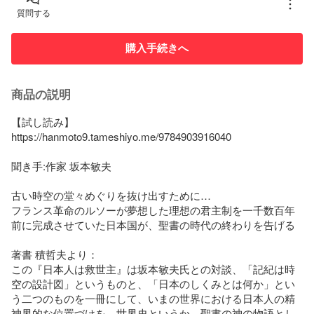
質問する
購入手続きへ
商品の説明
【試し読み】

https://hanmoto9.tameshiyo.me/9784903916040

聞き手:作家 坂本敏夫

古い時空の堂々めぐりを抜け出すために…

フランス革命のルソーが夢想した理想の君主制を一千数百年
前に完成させていた日本国が、聖書の時代の終わりを告げる

著書 積哲夫より：

この『日本人は救世主』は坂本敏夫氏との対談、「記紀は時
空の設計図」というものと、「日本のしくみとは何か」とい
う二つのものを一冊にして、いまの世界における日本人の精
神界的な位置づけを、世界史というか、聖書の神の物語とし