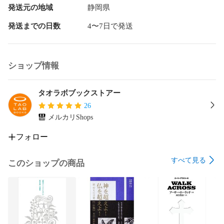
　第三章　属州日本

発送元の地域
静岡県
　第四章　戦後の構図

　第五章　スサノヲワールド

発送までの日数
4〜7日で発送
　第六章　イエスの刻印

　第七章　ヤワタの神とアマテラス

ショップ情報
この書の目的とするところは、聖書の時代を終わらせるため
のデーターが、日本列島にすべて置かれていることを、人間
世界に伝達することです。

タオラボブックストアー
精神界という場は、日本人なら知っているオトダマやコトダ
26
マという波動もしくはエネルギーが存在するところで、その
メルカリShops
データー系に光が当たると活性化し、物語が進行します。そ
の精神界で進行した物語を、多少、姿は変えるものの現実化
フォロー
するのが、人間がこの世として知っている現実世界です。人
間が存在するこの世が、うつし世と呼ばれるのは、そのため
すべて見る
で、この世は、精神界で起きたことを映している場なので
このショップの商品