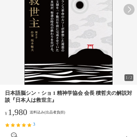
1
/
2
日本語脳シン・ショ 1 精神学協会 会長 積哲夫の解説対
談『日本人は救世主』
1,980
送料込み(出品者負担)
¥
3