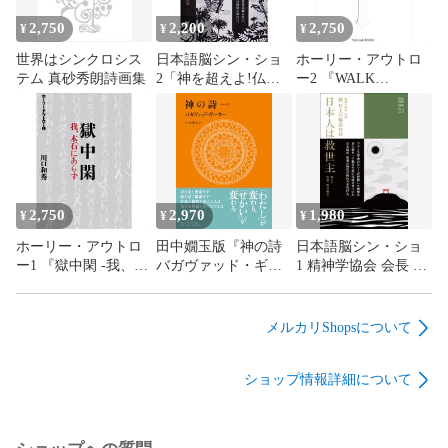
2,750
2,200
2,750
¥
¥
¥
世界はシンクロシス
日本語脳シン・ショ
ホーリー・アウトロ
テム 真砂秀朗詩画集
2「神を超えよ!仏を
ー2 『WALK
超えよ!」積 哲夫の言
ACROSS』
葉 【一の巻】
2,750
2,970
1,980
¥
¥
¥
ホーリー・アウトロ
田中嫺玉版『神の詩
日本語脳シン・ショ
ー1 『獄中閑 -我、木
バガヴァッド・ギー
1 精神学協会 会長 積
石にあらず-』
ター』
哲夫の解説対談『日
本人は救世主』
メルカリShopsについて
ショップ情報詳細について