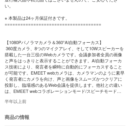
い。

※ 本製品は24ヶ月保証付きです。

=====================================

【1080Pパノラマカメラ＆360°AI自動フォーカス】

 360度カメラ、8つのマイクアレイ、そして10Wスピーカーを
搭載した一台三役のWebカメラです。会議参加者全員の画像
と声をはっきりと表示することができます。AI自動フォーカ
ス技術により、発言者を瞬時に自動的にフォーカスすること
が可能です。EMEET webカメラは、カメラマンのように素早
く発言者にカメラを向け、声と画像をスムーズかつクリアに
投影し、臨場感のあるWeb会議を提供します。他社との違い
は、EMEET webコラボレーションモード/スピーチモード
で、AI自動フォーカス機能の感度を3段階で調整できることで
半年以上前
す。

【8個の全方向マイク＆VoiceIA音声処理技術】 

商品の情報
EMEET Webカメラには、8個の内蔵マイクとEMEET音声処理
技術であるVoiceIAが搭載されており、強力なノイズリダクシ