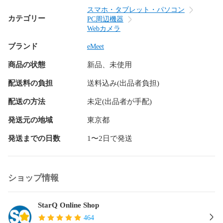
ョン、エコーキャンセル機能、音声増幅、そして双方向通話
スマホ・タブレット・パソコン
などが実現できます。このカメラは、発言者の声を360度拾い
カテゴリー
PC周辺機器
ながら周囲のノイズ（マウスやキーボードの音、ペーパーノ
Webカメラ
イズ、エアコンの動作音など）を抑制し、発言者の声を明瞭
ブランド
に届けることができます。さらに、エコーキャンセリング機
eMeet
能とノイズキャンセリング機能により、快適な双方向会話も
商品の状態
新品、未使用
可能です。10Wの高出力スピーカーにより、半径5.48mの範囲
内でクリアな音声を伝えることができます。また、カメラの
配送料の負担
送料込み(出品者負担)
レンズを0度に向けることで、スピーカーとマイクを搭載した
ウェブカメラは高性能な会議用マイクスピーカーとしても利
配送の方法
未定(出品者が手配)
用できます。

発送元の地域
東京都
【5種類の会議モード＆レンズ自動反転】 

発送までの日数
1〜2日で発送
コラボレーションモード、スピーチモード、クラシックモー
ド、スポットライトモード、プライバシーモードといった5つ
の会議モードが搭載されています。レンズの反転は、会議用
カメラ本体のボタン、PCソフトウェア、リモコンの3つの方
ショップ情報
法で操作することができます。レンズを上に向けると360°パ
ノラマ画像が表示され、レンズを前に向けると180°の広角画
像が表示されます。また、レンズを下に向けると音声と画像
StarQ Online Shop
が表示されなくなります。これらの機能を使って、さまざま
464