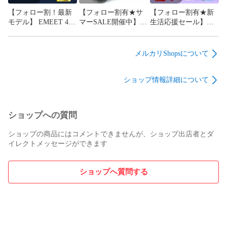
イム翻訳 オフライン
Webカメラ
ライブ配信 Zoom
■仕様

【フォロー割！最新
【フォロー割有★サ
【フォロー割有★新
翻訳 1200万画素広角
Skype パソコン用カ
・ブランド：EMEET (イミート)

モデル】 EMEET 4K
マーSALE開催中】
生活応援セール】
力メラ
メラ
・型番：EMEET Meeting capsule

Webカメラ C960 Ultra
NECESPOW ソーラー
Rokid スマートグラス
・対応アプリケーション：Zoom/Skype/Microsoft 
SONY 1/1.5型大型セ
充電 6-in-1 マルチケ
ARグラス Rokid AR
teams/Wechat/Google Meet/Cisco 
ンサー 0.2s高速オー
ーブル 100cm MC4 変
Joy Pack 拡張現実 ウ
メルカリShopsについて
トフォーカス ウェブ
換ケーブル｜XT60
ェアラブル ブルーラ
Webex/Facetime/GoToMeeting/Lifesize,Slack/Line/TrueConf等

カメラデュアルマイ
/Anderson/DC7909/DC
イト低減 1080P
・色：ブラック

ショップ情報詳細について
ク搭載 1080P/60fps 広
5521/DC35135/DC653
Android iOS PC タブ
・寸法：約 30.3 x 21.2 x 15.4 cm / 約 2.2 kg

角 PCカメラ アルミ
0 ソーラーパネル ポ
レット ゲーム コンソ
・解像度：1080P 30fps

筐体
ータブル電源接続用
ール視聴 近視補正
・マイク：8つマイク(全方向集音)

ショップへの質問
・フォーカス：AIフォーカス

・プライバシーカバー機能：◎

ショップの商品にはコメントできませんが、ショップ出店者とダ
・視野角：360度 パノラマ

イレクトメッセージができます
・接続方式：USB Type C

・三脚対応：◎

・保証期間：２年間

ショップへ質問する