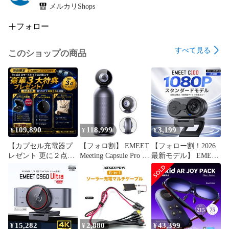
な会議シーンに対応することができます。

メルカリShops
【接続が簡単・自由設定可能】 

フォロー
複雑な初期設定やドライバのダウンロードが不要です。電源
とUSBケーブルを接続するだけで、手間なく遠隔会議を開始
すべて見る
このショップの商品
することができます。さらに、無料のeMeetLinkソフトウェア
を使用することで、EMEET ウェブカメラの各種パラメーター
の調整、Bluetooth名の変更、ファームウェアの更新などを自
由に設定することができます。底面には1/4ナットを備えた三
脚への対応もあり、さまざまな利用シーンに対応できます。

【高い交換性・二台連結可能】

109,890
118,999
3,199
Zoom、Skype、Microsoft Teams、Google Hangouts、Cisco 
¥
¥
¥
WebEx、Google Meeting、BlueJeansなどのビデオ会議ソフト
【カプセル充電器プ
【フォロ割】 EMEET
【フォロー割！2026
と互換性があります。さまざまなデバイスやOS（Windows、
レゼント 更に２点特
Meeting Capsule Pro 会
最新モデル】 EMEET
macOS、iOS、Android）とシームレスに接続することができ
典付 日本正規代理店
議用webカメラ 1台3
C100 ウェブカメラ
ます。EMEET製のオプションとして提供される3mの連結ケ
品 フォロ割有】
役 360度 HD1080P ウ
1080PフルHD マイク
ーブルを使用することで、EMEET Meeting Capsule 360度カ
Rokid AI Glass スマー
ェブカメラ デュアル
内蔵 自動光補正 挿す
メラ/M3スピーカーフォンと連結し、収音範囲と再生範囲を倍
トAIグラス 最新AIモ
4Kレンズ 360度AI自
だけで使える 物理プ
デル搭載 超軽量49g
動音声/顔/図形フォー
ライバシーカバー搭
増させることができます。これにより、中・大規模な会議を
1500ニトの明るさ AI
カス 10個のマイク
載 在宅勤務 リモート
スムーズに展開することができます。

検索 89言語リアルタ
10W スピーカ 会議
会議 オンライン授業
15,282
2,880
43,399
¥
¥
¥