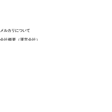
メルカリについて
会社概要（運営会社）
採用情報
プレスリリース
公式ブログ
プレスキット
メルカリUS
メルカリShops
m department（エムデパ）
ヘルプ
ヘルプセンター（ガイド・お問い合わせ）
メルカリShopsでショップを開設する
メルカリShops ショップ管理画面にログイン
メルカリShops出店者向けガイド
お問い合わせ一覧