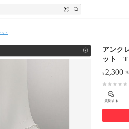
レット
アンクレ
ット TL
2,300
送
¥
質問する