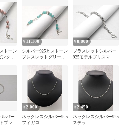
11,100
8,800
¥
¥
とストーン
シルバー925とストーン
ブラスレットシルバー
ピンク色
ブレスレットグリーン
925モデルプリスマ
色LLP-BWS-001
2,000
2,450
¥
¥
シルバー
ネックレスシルバー925
ネックレスシルバー925
ートブレス
フィガロ
ステラ