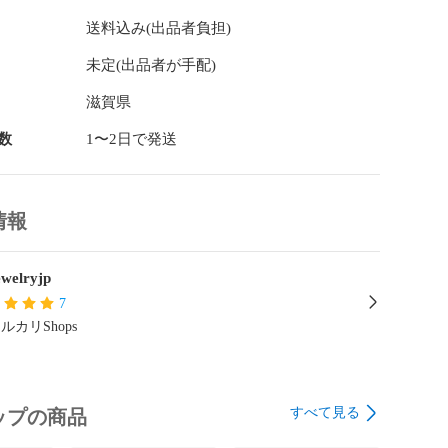
送料込み(出品者負担)
未定(出品者が手配)
滋賀県
数
1〜2日で発送
情報
welryjp
7
ルカリShops
すべて見る
ップの商品