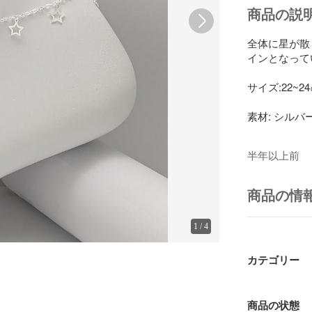
商品の説
全体に星が散
インとなって
サイズ:22~2
素材: シルバー9
半年以上前
商品の情
1
/
4
カテゴリー
商品の状態