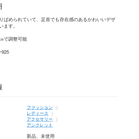
明
りばめられていて、足首でも存在感のあるかわいいデザ
います。

4㎝で調整可能

25

報
ファッション
レディース
アクセサリー
アンクレット
新品、未使用