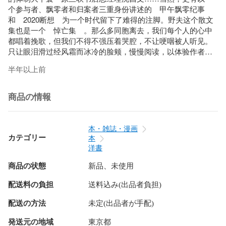
个参与者、飘零者和归案者三重身份讲述的　甲午飘零纪事　
和　2020断想　为一个时代留下了难得的注脚。野夫这个散文
集也是一个　悼亡集　。那么多同胞离去，我们每个人的心中
都唱着挽歌，但我们不得不强压着哭腔，不让哽咽被人听见。
只让眼泪滑过经风霜而冰冷的脸颊，慢慢阅读，以体验作者心
头的苦，笔端的愁，在浩瀚无边的悲苦中，看到他给予这个时
半年以上前
代的温存与念想。

商品の情報
目次：

甲午飘零纪事

没有死亡，只是消失……

本・雑誌・漫画
哲人其萎　王者日帰

カテゴリー
本
故山知好在，孤客自悲凉

洋書
人杰施明徳

商品の状態
新品、未使用
平生无负是书商

青简血痕留劫灰

配送料の負担
送料込み(出品者負担)
布拉格怀想

阳明远望忆晶文

配送の方法
未定(出品者が手配)
白髪考古懐旧游

冬天的巫祝

発送元の地域
東京都