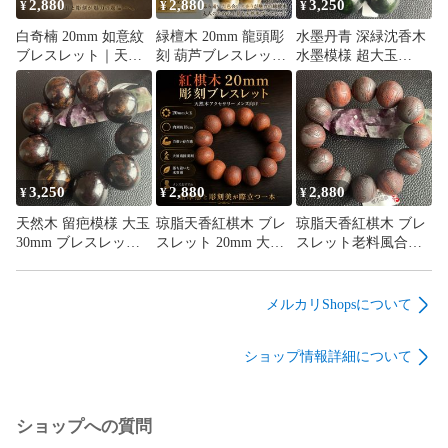
2,880
2,880
3,250
¥
¥
¥
白奇楠 20mm 如意紋
緑檀木 20mm 龍頭彫
水墨丹青 深緑沈香木
ブレスレット｜天然
刻 葫芦ブレスレット
水墨模様 超大玉
木・開運・守護・男
男女兼用 開運・守護
30mm ブレスレット
女兼用
重厚
3,250
2,880
2,880
¥
¥
¥
天然木 留疤模様 大玉
琼脂天香紅棋木 ブレ
琼脂天香紅棋木 ブレ
30mm ブレスレット
スレット 20mm 大玉
スレット老料風合い
原木風
18cm 大展鴻図 彫刻
20mm 大玉18cm 大展
メンズ向け
鴻図 彫刻
メルカリShopsについて
ショップ情報詳細について
ショップへの質問