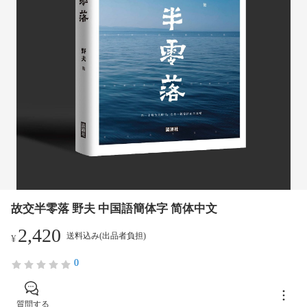
故交半零落 野夫 中国語簡体字 简体中文
2,420
送料込み(出品者負担)
¥
0
質問する