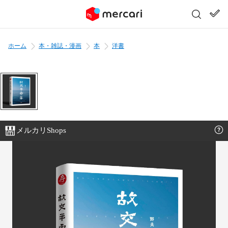
ホーム
本・雑誌・漫画
本
洋書
メルカリShops