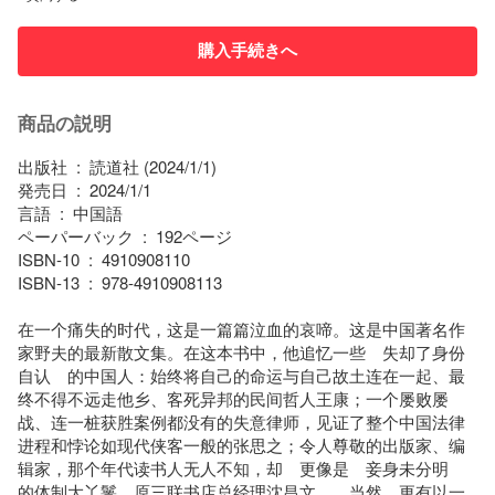
購入手続きへ
商品の説明
出版社 ‏ : ‎ 読道社 (2024/1/1)

発売日 ‏ : ‎ 2024/1/1

言語 ‏ : ‎ 中国語

ペーパーバック ‏ : ‎ 192ページ

ISBN-10 ‏ : ‎ 4910908110

ISBN-13 ‏ : ‎ 978-4910908113

在一个痛失的时代，这是一篇篇泣血的哀啼。这是中国著名作
家野夫的最新散文集。在这本书中，他追忆一些　失却了身份
自认　的中国人：始终将自己的命运与自己故土连在一起、最
终不得不远走他乡、客死异邦的民间哲人王康；一个屡败屡
战、连一桩获胜案例都没有的失意律师，见证了整个中国法律
进程和悖论如现代侠客一般的张思之；令人尊敬的出版家、编
辑家，那个年代读书人无人不知，却　更像是　妾身未分明　
的体制大丫鬟　原三联书店总经理沈昌文……当然，更有以一