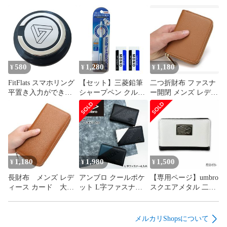
580
1,280
1,180
¥
¥
¥
FitFlats スマホリング
【セット】三菱鉛筆
二つ折財布 ファスナ
平置き入力ができ
シャープペン クルト
ー開閉 メンズ レディ
る ガタつき防止
ガ 0.5mm ブルー &
ース 小銭入れ 札束入
平面スマホリング
トンボ鉛筆 MONO 消
れ コンパクト ブラッ
しゴム 2個
ク ブラウン シンプル
デザイン ビジネス 無
地
1,180
1,980
1,500
¥
¥
¥
長財布 メンズ レデ
アンブロ クールポケ
【専用ページ】umbro
ィース カード 大量
ット L字ファスナー
スクエアメタル 二つ
収納 札束入れ 小銭入
札入 二つ折り 財布
折L字ファスナー財布
れ ブラウン ブラック
umbro
スポーツ アンブロ ブ
カジュアル シンプル
ラック/ホワイト
メルカリShopsについて
ビジネス 茶色 牛革