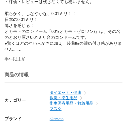
・評価・レビューは残さなくても構いません。

柔らかく、しなやかな、0.01ミリ！！

日本の0.01ミリ！

薄さを感じる！

オカモトのコンドーム『001(オカモトゼロワン)』は、その名
のとおり厚さ0.01ミリ台のコンドームです。

●驚くほどのやわらかさに加え、装着時の締め付け感がありま
せん。

●パートナーのぬくもりや感触をそのままに伝えてくれて、二
半年以上前
人の仲もさらにぐっと近づきます。

●水系ポリウレタン製なのでゴム特有の臭いがありません。

●天然ゴムラテックスアレルギーの方も安心してご使用いただ
商品の情報
けます。

●熱が伝わりやすい素材のため、ぬくもりを感じられます。

●装着時に便利な裏表判別表示付き個包装です。
ダイエット・健康
救急・衛生用品
カテゴリー
衛生医療用品・救急用品
マスク
ブランド
okamoto