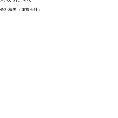
メルカリについて
会社概要（運営会社）
採用情報
プレスリリース
公式ブログ
プレスキット
メルカリUS
メルカリShops
m department（エムデパ）
ヘルプ
ヘルプセンター（ガイド・お問い合わせ）
メルカリShopsでショップを開設する
メルカリShops ショップ管理画面にログイン
メルカリShops出店者向けガイド
お問い合わせ一覧
フリーワードから商品をさがす
プライバシーと利用規約
メルカリ利用規約
メルカリShops利用規約
メルカリアンバサダー利用規約