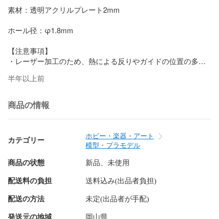
素材：透明アクリルプレート2mm

ホール径：φ1.8mm

【注意事項】

・レーザー加工のため、熱による反りやガイドの位置の多少
の融解があります。

半年以上前
・アクリルを取り付けたままでのカットはご遠慮ください。
破損の原因になります。

・使用するローラーによっての誤差は考慮しておりません。
商品の情報
ご了承ください

・形状的に折れやすい箇所がございます。取扱の際には力の
入れすぎにご注意ください。破損の原因になります。

ホビー・楽器・アート
カテゴリー
・あくまでガイドです、加工後現物でのご確認・修正をお願
模型・プラモデル
いします。

・到着時の割れや欠けなどの商品不良以外での返品・交換は
商品の状態
新品、未使用
いたしかねます。

配送料の負担
送料込み(出品者負担)
・商品には保護シートの茶色い紙が付いています。水につけ
てから剥がしてお使いください。

配送の方法
未定(出品者が手配)
・治具を利用したことにより被害を受けられても責任は負い
発送元の地域
岡山県