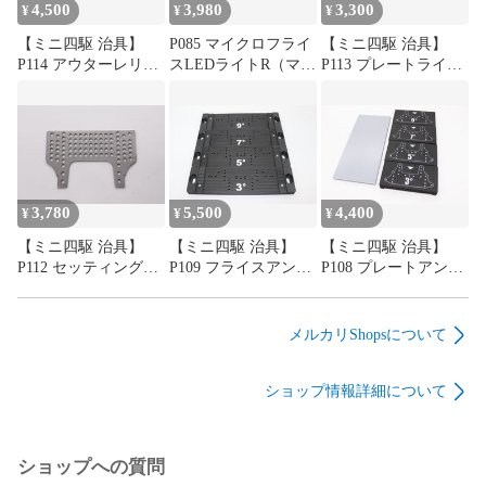
4,500
3,980
3,300
¥
¥
¥
【ミニ四駆 治具】
P085 マイクロフライ
【ミニ四駆 治具】
P114 アウターレリー
スLEDライトR（マイ
P113 プレートライン
フ（ローラー圧抜き
クロフライス専用）
ガイド
工具）
3,780
5,500
4,400
¥
¥
¥
【ミニ四駆 治具】
【ミニ四駆 治具】
【ミニ四駆 治具】
P112 セッティングマ
P109 フライスアング
P108 プレートアング
ルチプレートforブレ
ラー
ラーver2.0
ーキ
メルカリShopsについて
ショップ情報詳細について
ショップへの質問