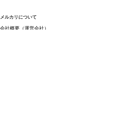
メルカリについて
会社概要（運営会社）
採用情報
プレスリリース
公式ブログ
プレスキット
メルカリUS
メルカリShops
m department（エムデパ）
ヘルプ
ヘルプセンター（ガイド・お問い合わせ）
メルカリShopsでショップを開設する
メルカリShops ショップ管理画面にログイン
メルカリShops出店者向けガイド
お問い合わせ一覧
フリーワードから商品をさがす
プライバシーと利用規約