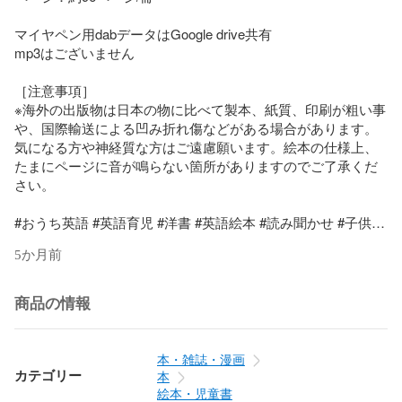
マイヤペン用dabデータはGoogle drive共有

mp3はございません

［注意事項］

※海外の出版物は日本の物に比べて製本、紙質、印刷が粗い事
や、国際輸送による凹み折れ傷などがある場合があります。
気になる方や神経質な方はご遠慮願います。絵本の仕様上、
たまにページに音が鳴らない箇所がありますのでご了承くだ
さい。

#おうち英語 #英語育児 #洋書 #英語絵本 #読み聞かせ #子供英
語 #バイリンガル #トライリンガル #マイヤーペン #MaiyaPen 
5か月前
#Maiyaペン #多聴多読 #マイヤペン #音声ペン #DWE #Disney 
#ディズニー #ディズニー英語システム #ピクサー #pixar #音
声ブック #ベストセラー #InsideOut #インサイドヘッド 
商品の情報
#TheIncredibles #mrインクレディブル
本・雑誌・漫画
カテゴリー
本
絵本・児童書