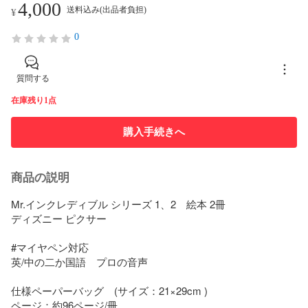
4,000
送料込み(出品者負担)
¥
0
質問する
在庫残り1点
購入手続きへ
商品の説明
Mr.インクレディブル シリーズ 1、2　絵本 2冊

ディズニー ピクサー

#マイヤペン対応

英/中の二か国語　プロの音声

仕様ペーパーバッグ　(サイズ：21×29cm )

ページ：約96ページ/冊
