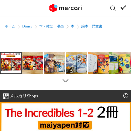
ホーム
Disney
本・雑誌・漫画
本
絵本・児童書
メルカリShops