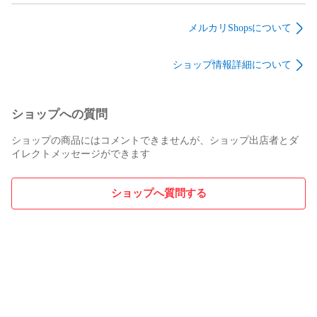
34冊 英語 科学本 マ
絵本 多読
ヤペン対応 Learn to
イヤペン対応
Read 英語絵本 絵本
メルカリShopsについて
マイヤペン付き ワー
クブック付き
ショップ情報詳細について
maiyapen
ショップへの質問
ショップの商品にはコメントできませんが、ショップ出店者とダ
イレクトメッセージができます
ショップへ質問する