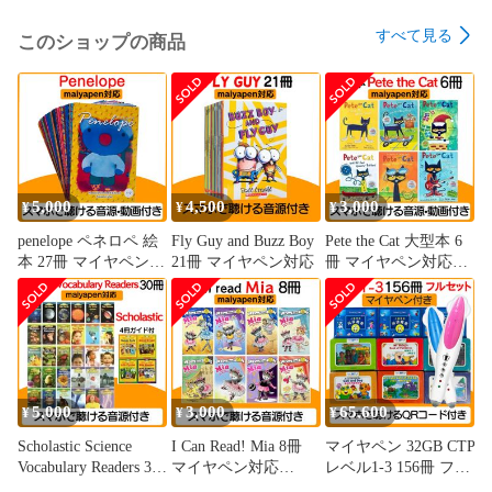
すべて見る
このショップの商品
5,000
4,500
3,000
¥
¥
¥
penelope ペネロペ 絵
Fly Guy and Buzz Boy
Pete the Cat 大型本 6
本 27冊 マイヤペン対
21冊 マイヤペン対応
冊 マイヤペン対応
応 maiyapen 音源付き
maiyapen ねこのピー
動画付き アニメ音声
ト
5,000
3,000
65,600
¥
¥
¥
Scholastic Science
I Can Read! Mia 8冊
マイヤペン 32GB CTP
Vocabulary Readers 30
マイヤペン対応
レベル1-3 156冊 フル
冊＋ガイド4冊 合計
maiyapen My first 英語
セット 音声付き マイ