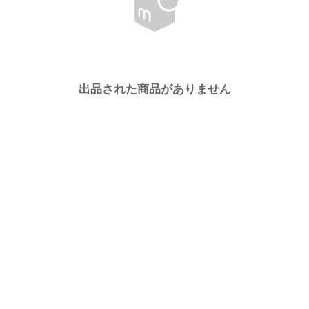
出品された商品がありません