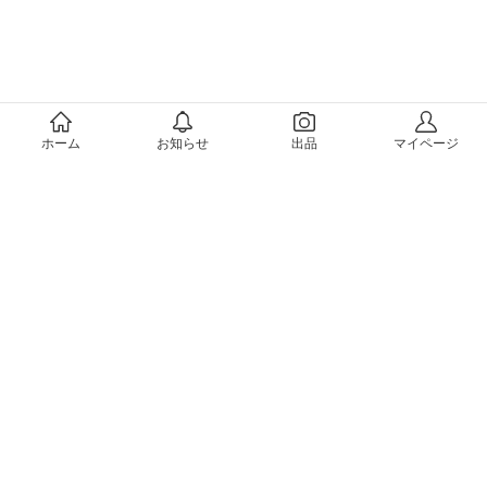
メルカリについて
ホーム
お知らせ
出品
マイページ
会社概要（運営会社）
採用情報
プレスリリース
公式ブログ
プレスキット
メルカリUS
メルカリShops
m department（エムデパ）
ヘルプ
ヘルプセンター（ガイド・お問い合わせ）
メルカリShopsでショップを開設する
メルカリShops ショップ管理画面にログイン
メルカリShops出店者向けガイド
お問い合わせ一覧