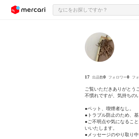
ンツにスキップ
17
0
0
出品数
フォロワー
フ
ご覧いただきありがとうご
不慣れですが、気持ちのいい
●ペット、喫煙者なし。

●トラブル防止のため、基
●ご不明点や気になるこ
いいたします。

●メッセージのやり取り中