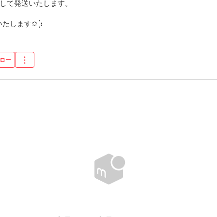
して発送いたします。

たします✩︎⡱
ロー