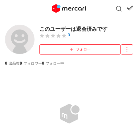
このユーザーは退会済みです
0
フォロー
0
0
0
出品数
フォロワー
フォロー中