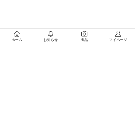
メルカリについて
ホーム
お知らせ
出品
マイページ
会社概要（運営会社）
採用情報
プレスリリース
公式ブログ
プレスキット
メルカリUS
メルカリShops
m department（エムデパ）
ヘルプ
ヘルプセンター（ガイド・お問い合わせ）
メルカリShopsでショップを開設する
メルカリShops ショップ管理画面にログイン
メルカリShops出店者向けガイド
お問い合わせ一覧