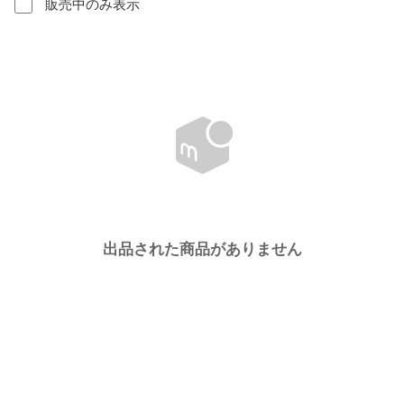
販売中のみ表示
出品された商品がありません