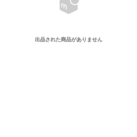
出品された商品がありません