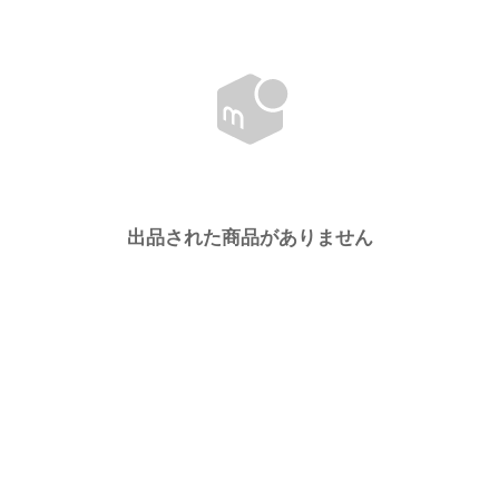
出品された商品がありません