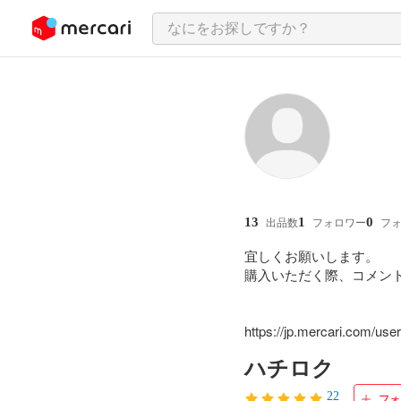
ンツにスキップ
13
1
0
出品数
フォロワー
フ
宜しくお願いします。

購入いただく際、コメント
https://jp.mercari.com/u
ハチロク
22
フォ