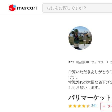
ンツにスキップ
327
10
1
出品数
フォロワー
ご覧いただきありがとう
です。

常識外れの大幅な値下げ
しくお願いします。
パリマーケット
344
フ