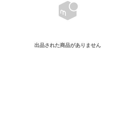
出品された商品がありません