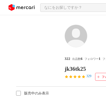
ンツにスキップ
322
6
1
出品数
フォロワー
フ
jk36tk25
329
フ
販売中のみ表示