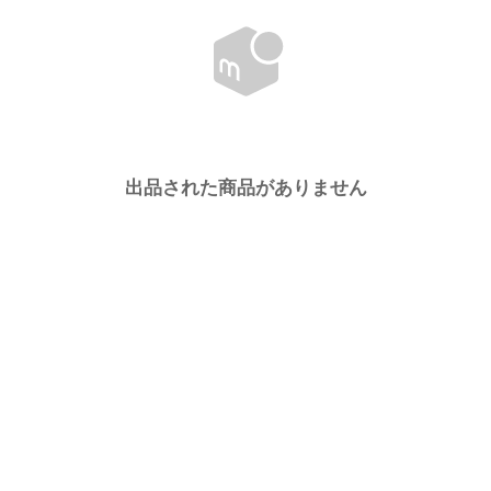
出品された商品がありません