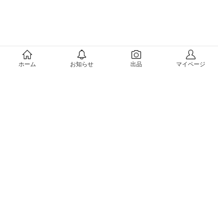
メルカリについて
ホーム
お知らせ
出品
マイページ
会社概要（運営会社）
採用情報
プレスリリース
公式ブログ
プレスキット
メルカリUS
メルカリShops
m department（エムデパ）
ヘルプ
ヘルプセンター（ガイド・お問い合わせ）
メルカリShopsでショップを開設する
メルカリShops ショップ管理画面にログイン
メルカリShops出店者向けガイド
お問い合わせ一覧