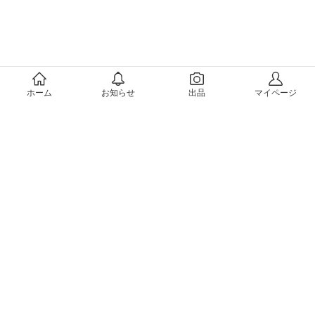
メルカリについて
ホーム
お知らせ
出品
マイページ
会社概要（運営会社）
採用情報
プレスリリース
公式ブログ
プレスキット
メルカリUS
メルカリShops
m department（エムデパ）
ヘルプ
ヘルプセンター（ガイド・お問い合わせ）
メルカリShopsでショップを開設する
メルカリShops ショップ管理画面にログイン
メルカリShops出店者向けガイド
お問い合わせ一覧