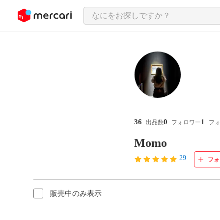
ンツにスキップ
36
0
1
出品数
フォロワー
フ
Momo
29
フォ
販売中のみ表示