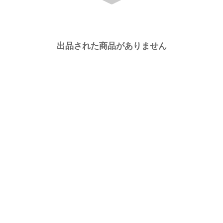
出品された商品がありません