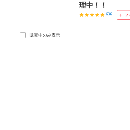
理中！！
636
フ
販売中のみ表示