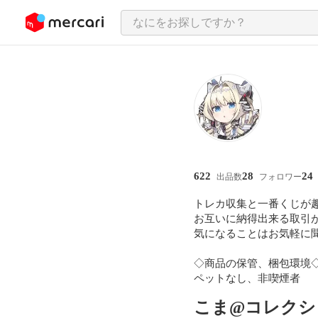
ンツにスキップ
622
28
24
出品数
フォロワー
トレカ収集と一番くじが
お互いに納得出来る取引が
気になることはお気軽に聞
◇商品の保管、梱包環境◇
ペットなし、非喫煙者
こま@コレクシ