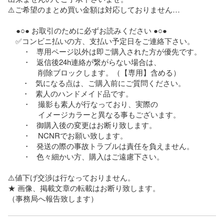
⚠️ご希望のまとめ買い金額は対応しておりません…

    ●○● お取引のために必ずお読みください ●○●

　✅コンビニ払いの方、支払い予定日をご連絡下さい。

　　・   専用ページ以外は即ご購入された方が優先です。

　　・   返信後24h連絡が繋がらない場合は、

　　　　削除ブロックします。（【専用】含める）

       ・   気になる点は、ご購入前にご質問ください。

       ・   素人のハンドメイド品です。

　　・　撮影も素人が行なっており、実際の

　　　　イメージカラーと異なる事もございます。

　　・   御購入後の変更はお断り致します。

　　・　NCNRでお願い致します。

　　・   発送の際の事故トラブルは責任を負えません。

　　・   色々細かい方、購入はご遠慮下さい。

⚠️値下げ交渉は行なっておりません。

★ 画像、掲載文章の転載はお断り致します。

（事務局へ報告致します）