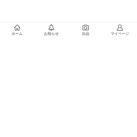
メルカリについて
ホーム
お知らせ
出品
マイページ
会社概要（運営会社）
採用情報
プレスリリース
公式ブログ
プレスキット
メルカリUS
メルカリShops
m department（エムデパ）
ヘルプ
ヘルプセンター（ガイド・お問い合わせ）
メルカリShopsでショップを開設する
メルカリShops ショップ管理画面にログイン
メルカリShops出店者向けガイド
お問い合わせ一覧
フリーワードから商品をさがす