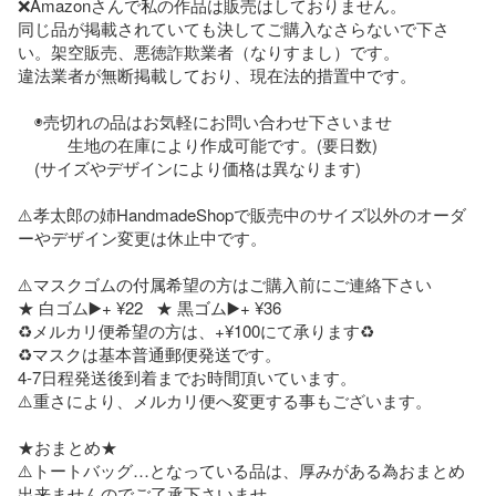
❌Amazonさんで私の作品は販売はしておりません。

同じ品が掲載されていても決してご購入なさらないで下さ
い。架空販売、悪徳詐欺業者（なりすまし）です。

違法業者が無断掲載しており、現在法的措置中です。

　◉売切れの品はお気軽にお問い合わせ下さいませ

　　　生地の在庫により作成可能です。(要日数)

　(サイズやデザインにより価格は異なります)

⚠️孝太郎の姉HandmadeShopで販売中のサイズ以外のオーダ
ーやデザイン変更は休止中です。

⚠️マスクゴムの付属希望の方はご購入前にご連絡下さい

★ 白ゴム▶️+ ¥22   ★ 黒ゴム▶️+ ¥36

♻️メルカリ便希望の方は、+¥100にて承ります♻️

♻️マスクは基本普通郵便発送です。

4-7日程発送後到着までお時間頂いています。

⚠️重さにより、メルカリ便へ変更する事もございます。

★おまとめ★

⚠️トートバッグ…となっている品は、厚みがある為おまとめ
出来ませんのでご了承下さいませ。
