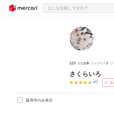
ンツにスキップ
223
0
1
出品数
フォロワー
フ
さくらいろ
462
フ
販売中のみ表示