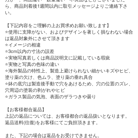
ら、商品到着後1週間以内に取引メッセージよりご連絡下さ
い。

【下記内容をご理解の上お買求めお願い致します】

⭐使用に支障がない、およびデザインを著しく損なわない場合
は返品対象外にさせて頂きます

⭐️イメージの相違

⭐3cm以内の寸法の誤差

⭐実物写真若しくは商品説明文に記載している瑕疵

⭐実物と写真の色味の違い

⭐海外製品の特性上、製造上避けられない細かいキズやヒビ、
塗り薬の欠け、色ムラ、塗り薬の垂れ具合

⭐鉢の底穴は製造後手動で穴をあけるため、穴の位置のズレ、
穴周辺の塗装の剥がれやヒビ

⭐ガラス製品の気泡、表面のザラつきや曇り

【お客様都合返品】

上記の返品については、お客様都合の返品扱いとなります。

返品送料(往復)をお客様にてご負担頂きます。

また、下記の場合は返品をお受けできません。
