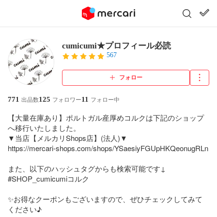
cumicumi★プロフィール必読
567
フォロー
771
125
11
出品数
フォロワー
フォロー中
【大量在庫あり】ポルトガル産厚めコルクは下記のショップ
へ移行いたしました。

▼当店【メルカリShops店】(法人)▼

https://mercari-shops.com/shops/YSaesiyFGUpHKQeonugRLn

また、以下のハッシュタグからも検索可能です↓

#SHOP_cumicumiコルク  

✨お得なクーポンもございますので、ぜひチェックしてみて
ください♪
