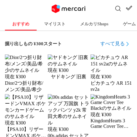
おすすめ
マイリスト
メルカリShops
ゲーム
すべて見る
掘り出しもの ¥300スタート
現在 ¥
300
現在 ¥
300
ヤドキング 旧裏
現在 ¥
300
Dior/2つ折り財布/
ピカチュウ AR 151
sv2a
メンズ/美品/希少
現在 ¥
300
KingdomHearts 3
現在 ¥
300
Game Cover Tee
【PSA10】リザー
現在 ¥
300
Black
ドンVMAX ポケモ
00s adidas セットア