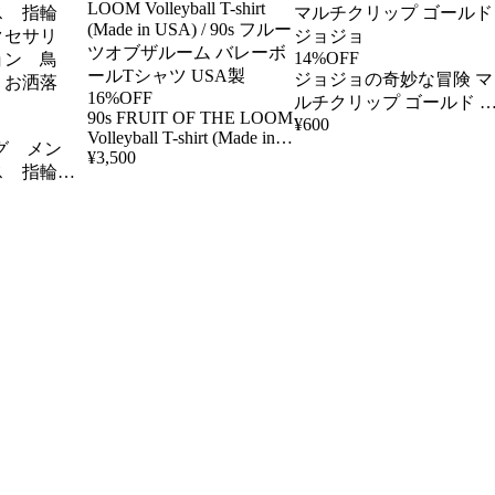
デート オフィスカジュア
ル フォーマル かわいい
14%OFF
上品 可愛い
ジョジョの奇妙な冒険 マ
16%OFF
ルチクリップ ゴールド 
90s FRUIT OF THE LOOM
¥
600
ョジョ
Volleyball T-shirt (Made in
ング メン
¥
3,500
USA) / 90s フルーツオブ
ス 指輪
ザルーム バレーボールT
クセサリ
シャツ USA製
ョン 鳥
 お洒落