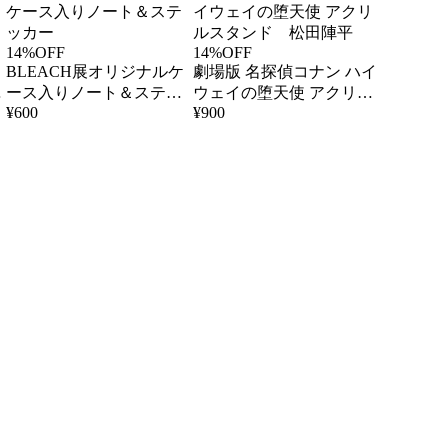
14%OFF
14%OFF
BLEACH展オリジナルケ
劇場版 名探偵コナン ハイ
ジ
ース入りノート＆ステッ
ウェイの堕天使 アクリル
¥
600
¥
900
カー
スタンド 松田陣平