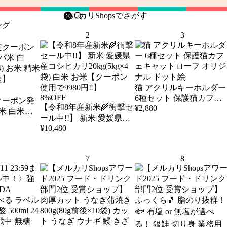
削除
検索
検索キーワードを入力
ング
2
3
猫 アクリルキーホルダー
8%OFF
6種セット 保護猫カフェ
クーポン発
【令和8年産新米🌾衝撃セ
¥
2,880
キャットローフ オリジナ
パ米 白米
ール中!!】 新米 愛媛県産
ル ドット絵
¥
10,480
コシヒカリ20kg(5kg×4袋)
送】
白米 お米【クーポン使用
で9980円‼︎】
7
8