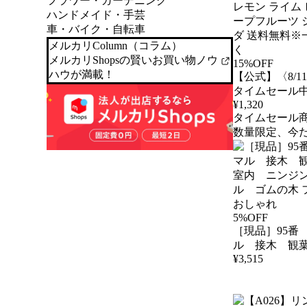
フラワー・ガーデニング
ハンドメイド・手芸
車・バイク・自転車
メルカリColumn（コラム）
メルカリShopsの賢いお買い物ノウ
15%OFF
ハウが満載！
【公式】〈8/11 
タイムセール
¥
1,320
酸水OZA SODA 
タイムセール
本 選べる ラベ
数量限定、今
酸水 炭酸 500m
値に挑戦中 無
ライム ピンク
ルーツ シリカ 
料無料※一部
5%OFF
［現品］95番
ル 接木 観
¥
3,515
内 ニンジン
ル ゴムの木
おしゃれ