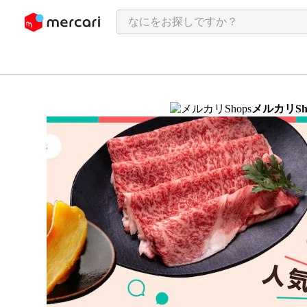
ンツにスキップ
メルカリSh