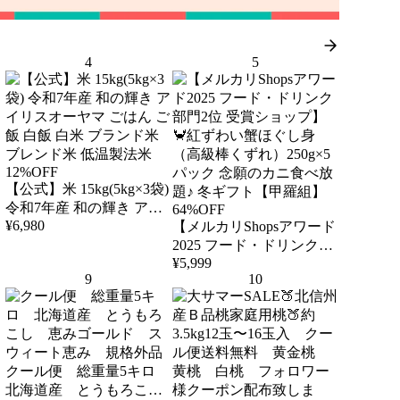
4
5
12%OFF
【公式】米 15kg(5kg×3袋)
令和7年産 和の輝き アイ
64%OFF
¥
6,980
リスオーヤマ ごはん ご飯
【メルカリShopsアワード
白飯 白米 ブランド米 ブ
2025 フード・ドリンク部
¥
5,999
レンド米 低温製法米
門2位 受賞ショップ】🦀
9
10
紅ずわい蟹ほぐし身（高
級棒くずれ）250g×5パッ
ク 念願のカニ食べ放題♪
冬ギフト【甲羅組】
クール便 総重量5キロ
北海道産 とうもろこ