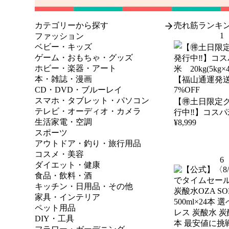
カテゴリーから探す
売れ筋ランキ
1
ファッション
ベビー・キッズ
ゲーム・おもちゃ・グッズ
ホビー・楽器・アート
本・雑誌・漫画
CD・DVD・ブルーレイ
7%OFF
スマホ・タブレット・パソコン
【🉐土日限定
テレビ・オーディオ・カメラ
行中‼︎】コス
生活家電・空調
¥
8,999
20kg(5kg×4) お米 精米
スポーツ
【福山通運発
アウトドア・釣り・旅行用品
コスメ・美容
6
ダイエット・健康
食品・飲料・酒
キッチン・日用品・その他
家具・インテリア
ペット用品
DIY・工具