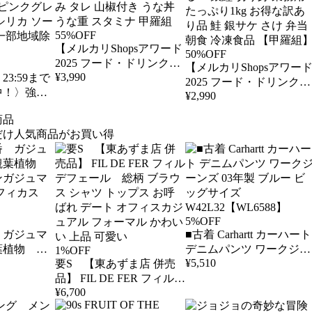
55%OFF
【メルカリShopsアワード
50%OFF
2025 フード・ドリンク部
【メルカリShopsアワー
¥
3,990
23:59まで
門2位 受賞ショップ】肉
2025 フード・ドリンク部
中！〉強炭
厚カット うなぎ蒲焼き
¥
2,990
門2位 受賞ショップ】ふ
500ml×24
800g(80g前後×10袋) カッ
っくら🎵 脂のり抜群！
商品
ルレス 炭
ト うなぎ ウナギ 鰻 きざ
有塩 or 無塩が選べる！ 
だけ人気商品がお買い得
l 24本 最安
み タレ 山椒付き うな丼
鮭 切り身 業務用 たっぷ
糖 レモン
うな重 スタミナ 甲羅組
り1kg お得な訳あり品 鮭
グレープフ
銀サケ さけ 弁当 朝食 冷
ソーダ 送
凍食品 【甲羅組】
地域除く
5%OFF
 ガジュマ
■古着 Carhartt カーハート
葉植物 室
デニムパンツ ワークジー
1%OFF
¥
5,510
ガジュマ
要S 【東あずま店 併売
ンズ 03年製 ブルー ビッ
 フィカス
品】 FIL DE FER フィルデ
グサイズ
¥
6,700
フェール 総柄 ブラウス
W42L32【WL6588】
シャツ トップス お呼ばれ