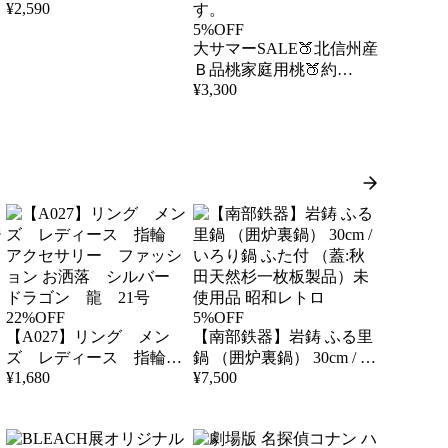
¥
2,590
し 恵みゴールド スウ
5%OFF
ィート恵み 規格外品
大サマーSALE🍑北信州産
Ｂ品桃家庭用桃🍑約
¥
3,300
3.5kg12玉〜16玉入 クー
ド
ル便送料無料 黄金桃
黄桃 白桃 フォロワー
様クーポン配布致しま

す。
銀
22%OFF
5%OFF
【A027】リング メン
【南部鉄器】岩鋳 ふる里
ズ レディース 指輪
鍋 （囲炉裏鍋） 30cm / い
¥
1,680
¥
7,500
アクセサリー ファッシ
ろり鍋 ふた付 （蓋:秋田
ョン お洒落 シルバー
天然杉一枚板製品）未使
ドラゴン 龍 21号
用品 昭和レトロ