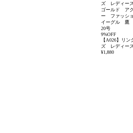
9%OFF
【A026】リ
ズ レディー
¥
1,880
ゴールド ア
ー ファッシ
イーグル 鷹
20号