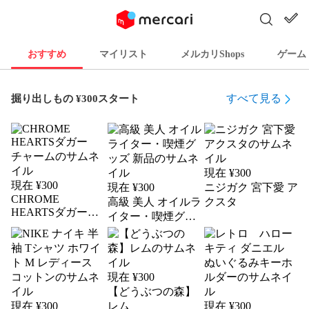
おすすめ
マイリスト
メルカリShops
ゲーム
すべて見る
掘り出しもの ¥300スタート
現在 ¥
300
現在 ¥
300
現在 ¥
300
ニジガク 宮下愛 ア
CHROME
高級 美人 オイルラ
クスタ
HEARTSダガー
イター・喫煙グッ
チャーム
ズ 新品
現在 ¥
300
【どうぶつの森】
現在 ¥
300
レム
現在 ¥
300