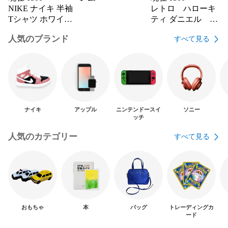
NIKE ナイキ 半袖
レトロ ハローキ
Tシャツ ホワイト
ティ ダニエル ぬ
M レディース コッ
いぐるみキーホル
人気のブランド
すべて見る
トン
ダー
ナイキ
アップル
ニンテンドースイ
ソニー
ッチ
人気のカテゴリー
すべて見る
おもちゃ
本
バッグ
トレーディングカ
ード