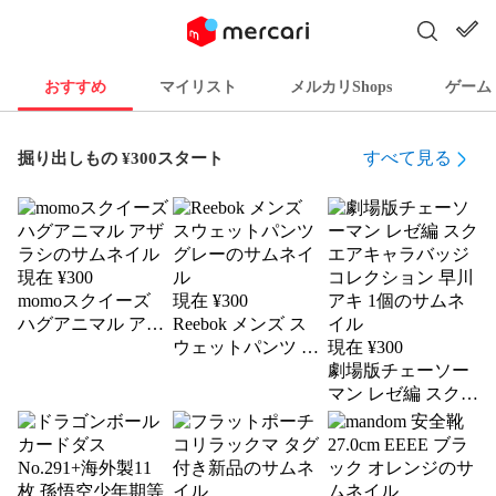
おすすめ
マイリスト
メルカリShops
ゲーム
すべて見る
掘り出しもの ¥300スタート
現在 ¥
300
momoスクイーズ
現在 ¥
300
ハグアニマル アザ
Reebok メンズ ス
ラシ
ウェットパンツ グ
現在 ¥
300
レー
劇場版チェーソー
マン レゼ編 スクエ
アキャラバッジコ
レクション 早川ア
キ 1個