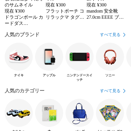
現在 ¥
300
現在 ¥
300
現在 ¥
300
フラットポーチ コ
mandom 安全靴
ドラゴンボール カ
リラックマ タグ付
27.0cm EEEE ブラ
ードダス
き新品
ック オレンジ
No.291+海外製11
人気のブランド
すべて見る
枚 孫悟空少年期等
ナイキ
アップル
ニンテンドースイ
ソニー
ッチ
人気のカテゴリー
すべて見る