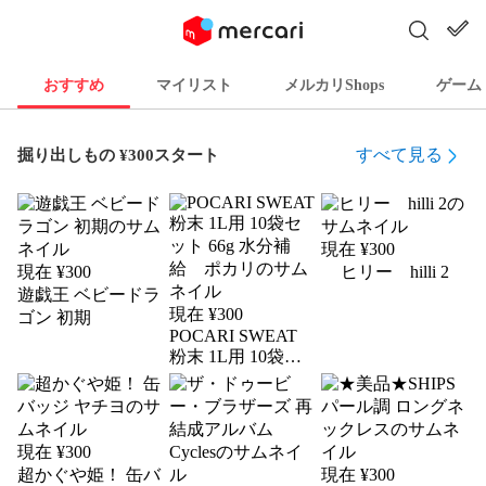
おすすめ
マイリスト
メルカリShops
ゲーム
すべて見る
掘り出しもの ¥300スタート
現在 ¥
300
現在 ¥
300
ヒリー hilli 2
遊戯王 ベビードラ
現在 ¥
300
ゴン 初期
POCARI SWEAT
粉末 1L用 10袋セ
ット 66g 水分補
給 ポカリ
現在 ¥
300
超かぐや姫！ 缶バ
現在 ¥
300