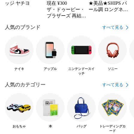
ッジ ヤチヨ
現在 ¥
300
★美品★SHIPS パ
ザ・ドゥービー・
ール調 ロングネッ
ブラザーズ 再結成
クレス
アルバム Cycles
人気のブランド
すべて見る
ナイキ
アップル
ニンテンドースイ
ソニー
ッチ
人気のカテゴリー
すべて見る
おもちゃ
本
バッグ
トレーディングカ
ード