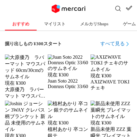
おすすめ
マイリスト
メルカリShops
ゲーム
すべて見る
掘り出しもの ¥300スタート
現在 ¥
300
現在 ¥
300
Juan Soto 2022
AXIZWAVE TOKI
現在 ¥
300
Donruss Optic 33/60
チェキ
大原優乃 ラバー
マット マウスパッ
ド 60cm/30cm
現在 ¥
300
現在 ¥
300
植村あかり 卒コン
新品未使用 ZZZ 葉
現在 ¥
300
銀テ
瞬光 プレイマット