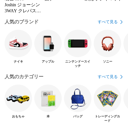
Joshin ジョーシン
3WAY クレパス柄
ブランケット 新品
人気のブランド
すべて見る
未使用
ナイキ
アップル
ニンテンドースイ
ソニー
ッチ
人気のカテゴリー
すべて見る
おもちゃ
本
バッグ
トレーディングカ
ード