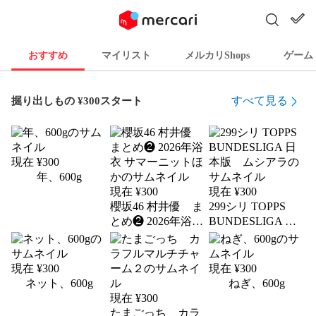
おすすめ
マイリスト
メルカリShops
ゲーム
すべて見る
掘り出しもの ¥300スタート
現在 ¥
300
年、600g
現在 ¥
300
現在 ¥
300
櫻坂46 村井優 ま
299シリ TOPPS
とめ❷ 2026年浴衣
BUNDESLIGA 日
サマーニットほか
本版 ムシアラ
現在 ¥
300
現在 ¥
300
ネット、600g
ねぎ、600g
現在 ¥
300
たまごっち カラ